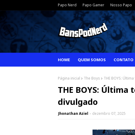
Papo Nerd
Papo Gamer
Nosso Papo
HOME
QUEM SOMOS
CONTATO
Página inicial
The Boys
THE BOYS: Última 
THE BOYS: Última t
divulgado
Jhonathan Aziel
dezembro 07, 2025