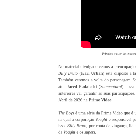
Primeiro trailer da tempor
No material divulgado vemos a preocupação
Billy Bruto
(
Karl Urban
) está disposto a
Também veremos a volta do personagem
S
ator
Jared Padalecki
(
Sobrenatural
) nessa
anteriores vai garantir as suas participaçõe
Abril de 2026 na
Prime Video
.
The Boys
é uma série da Prime Video que é 
na qual a corporação
Vought
é responsável po
isso.
Billy Bruto
, por conta de vingança, lid
da
Vought
e os
supers
.