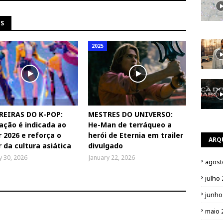
NS
2025
REIRAS DO K-POP:
MESTRES DO UNIVERSO:
ção é indicada ao
He-Man de terráqueo a
 2026 e reforça o
herói de Eternia em trailer
ARQ
 da cultura asiática
divulgado
y 30, 2026
January 22, 2026
agost
julho
junho
maio 