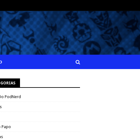
O
EGORIAS
Do PodNerd
s
 Papo
as