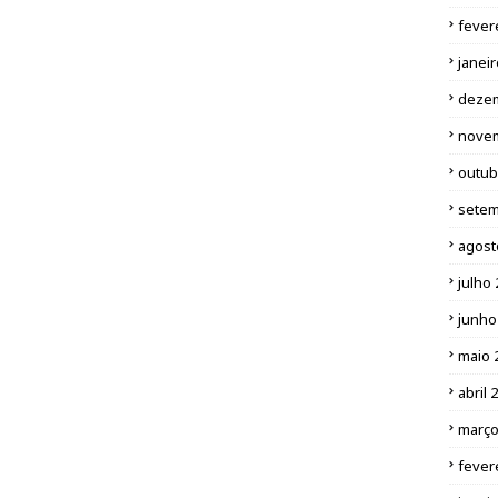
fever
janei
deze
nove
outub
setem
agost
julho
junho
maio 
abril 
março
fever