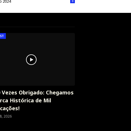
ro 2024
8
ST
0 Vezes Obrigado: Chegamos
rca Histórica de Mil
icações!
8, 2026