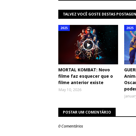
TALVEZ VOCÊ GOSTE DESTAS POSTAGE
2025
2025
MORTAL KOMBAT: Novo
GUER
filme faz esquecer que o
Anima
filme anterior existe
Oscar
poder
May 10, 2026
Januar
POSTAR UM COMENTÁRIO
0 Comentários