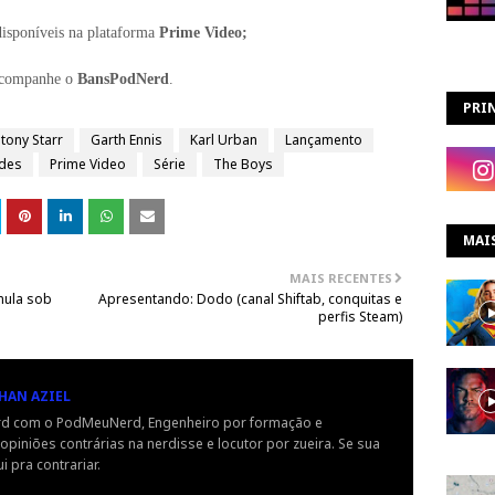
disponíveis na plataforma
Prime Video;
 acompanhe o
BansPodNerd
.
PRIN
tony Starr
Garth Ennis
Karl Urban
Lançamento
des
Prime Video
Série
The Boys
MAI
MAIS RECENTES
mula sob
Apresentando: Dodo (canal Shiftab, conquitas e
perfis Steam)
HAN AZIEL
rd com o PodMeuNerd, Engenheiro por formação e
piniões contrárias na nerdisse e locutor por zueira. Se sua
i pra contrariar.