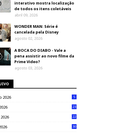
interativo mostra localização
de todos os itens coletáveis
abril 09, 2026
WONDER MAN: Série é
cancelada pela Disney
agosto 02, 2026
A BOCA DO DIABO - Vale a
pena assistir ao novo filme da
Prime Video?
agosto 03, 2026
UIVO
o 2026
5
 2026
23
 2026
22
2026
30