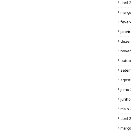
abril 
março
fever
janei
deze
nove
outub
setem
agost
julho
junho
maio 
abril 
março