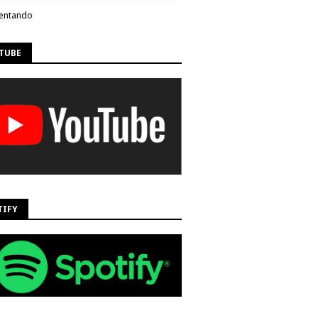
entando
TUBE
TIFY