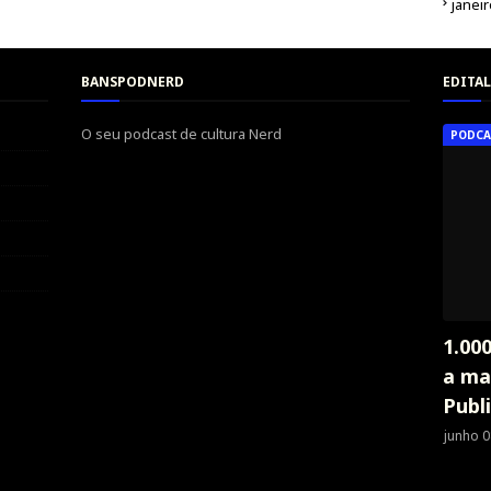
janei
BANSPODNERD
EDITAL
O seu podcast de cultura Nerd
PODCA
1.00
a ma
Publ
junho 0