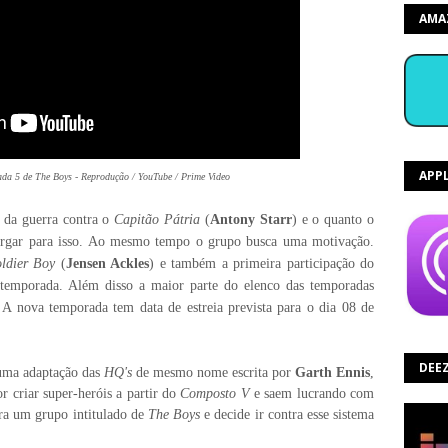
AMA
APP
ada 5 de The Boys - Reprodução / YouTube / Prime Video
 da guerra contra o
Capitão Pátria
(
Antony Starr
) e o quanto o
 largar para isso. Ao mesmo tempo o grupo busca uma motivação.
oldier Boy
(
Jensen Ackles
) e também a primeira participação do
 temporada. Além disso a maior parte do elenco das temporadas
s. A nova temporada tem data de estreia prevista para o dia 08 de
DEE
uma adaptação das
HQ's
de mesmo nome escrita por
Garth Ennis
,
r criar super-heróis a partir do
Composto V
e saem lucrando com
era um grupo intitulado de
The Boys
e decide ir contra esse sistema