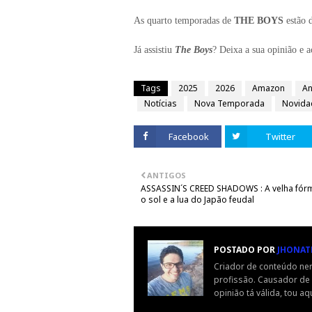
As quarto temporadas de
THE BOYS
estão 
Já assistiu
The Boys
? Deixa a sua opinião e
Tags
2025
2026
Amazon
An
Notícias
Nova Temporada
Novida
Facebook
Twitter
ANTIGOS
ASSASSIN´S CREED SHADOWS : A velha fór
o sol e a lua do Japão feudal
POSTADO POR
JHONAT
Criador de conteúdo ne
profissão. Causador de o
opinião tá válida, tou aqu