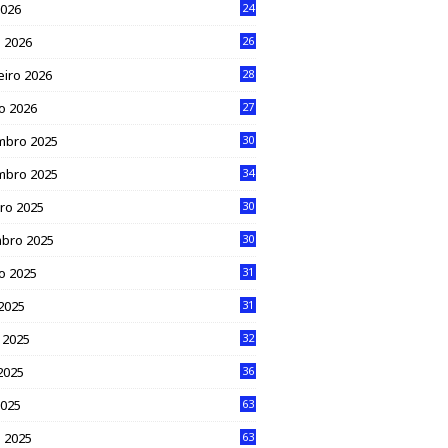
2026
24
 2026
26
eiro 2026
28
ro 2026
27
mbro 2025
30
mbro 2025
34
ro 2025
30
bro 2025
30
o 2025
31
 2025
31
 2025
32
2025
36
2025
63
 2025
63