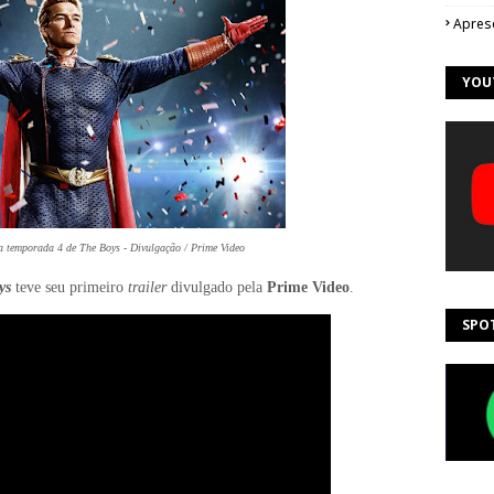
Apres
YOU
a temporada 4 de The Boys - Divulgação / Prime Video
ys
teve seu primeiro
trailer
divulgado pela
Prime Video
.
SPO