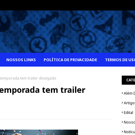
NOSSOS LINKS
POLÍTICA DE PRIVACIDADE
TERMOS DE US
temporada tem trailer divulgado
CAT
emporada tem trailer
Além 
Artigo
Edital
Nosso
Notíci