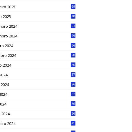
eiro 2025
69
ro 2025
40
mbro 2024
23
mbro 2024
29
ro 2024
36
bro 2024
28
o 2024
36
 2024
37
 2024
26
2024
32
2024
36
 2024
36
eiro 2024
41