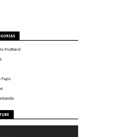
EGORIAS
Do PodNerd
s
 Papo
as
entando
TUBE