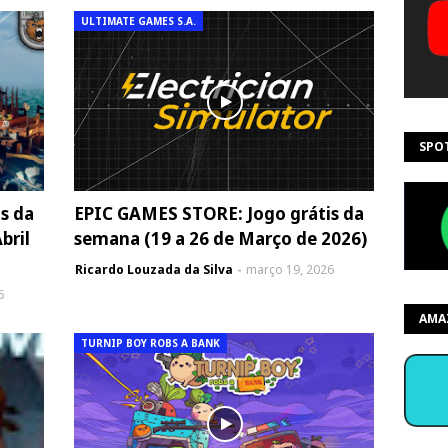
ULTIMATE GAMES S.A.
SPO
s da
EPIC GAMES STORE: Jogo grátis da
bril
semana (19 a 26 de Março de 2026)
Ricardo Louzada da Silva
março 19, 2026
6
AMA
TURNIP BOY ROBS A BANK