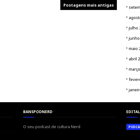
Postagens mais antigas
setem
agost
julho
junho
maio 
abril 
março
fever
janei
BANSPODNERD
EDITAL
O seu podcast de cultura Nerd
PODCA