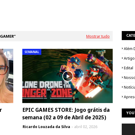
CAT
 GAMER
Mostrar tudo
Além 
SEMANAL
Artigo
Edital
Nosso
Notíci
Apres
r
EPIC GAMES STORE: Jogo grátis da
YOU
semana (02 a 09 de Abril de 2025)
Ricardo Louzada da Silva
abril 02, 2026