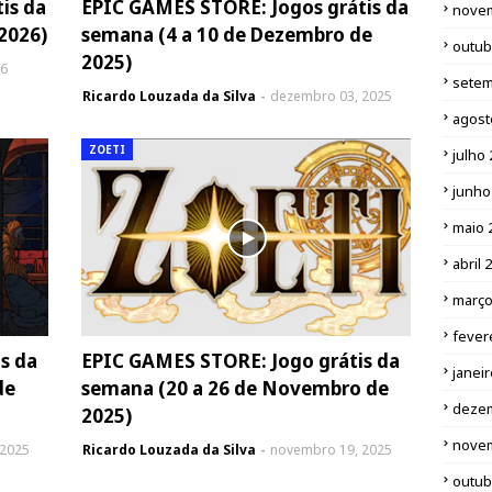
is da
EPIC GAMES STORE: Jogos grátis da
nove
 2026)
semana (4 a 10 de Dezembro de
outub
2025)
26
setem
Ricardo Louzada da Silva
dezembro 03, 2025
agost
ZOETI
julho
junho
maio 
abril 
março
fever
s da
EPIC GAMES STORE: Jogo grátis da
janei
de
semana (20 a 26 de Novembro de
deze
2025)
nove
 2025
Ricardo Louzada da Silva
novembro 19, 2025
outub