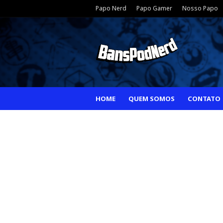
Papo Nerd
Papo Gamer
Nosso Papo
HOME
QUEM SOMOS
CONTATO