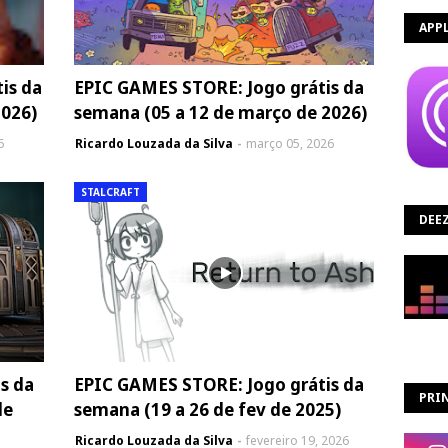
APP
is da
EPIC GAMES STORE: Jogo grátis da
2026)
semana (05 a 12 de março de 2026)
6
Ricardo Louzada da Silva
março 05, 2026
STALCRAFT
DEE
s da
EPIC GAMES STORE: Jogo grátis da
PRIN
de
semana (19 a 26 de fev de 2025)
Ricardo Louzada da Silva
fevereiro 19, 2026