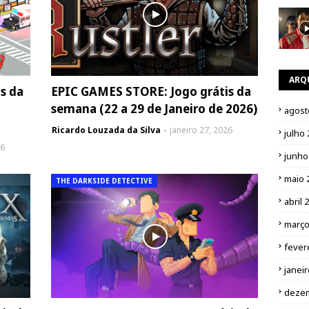
ARQ
s da
EPIC GAMES STORE: Jogo grátis da
semana (22 a 29 de Janeiro de 2026)
agost
Ricardo Louzada da Silva
janeiro 27, 2026
julho
26
junho
maio 
THE DARKSIDE DETECTIVE
abril 
março
fever
janei
deze