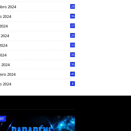
bro 2024
28
o 2024
36
 2024
37
 2024
26
2024
32
2024
36
 2024
36
eiro 2024
41
ro 2024
8
ST