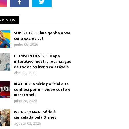
S VISTOS
SUPERGIRL: Filme ganha nova
cena exclusiva!
junho 09, 2026
CRIMSON DESERT: Mapa
interativo mostra localização
de todos os itens coletáveis
abril 09, 2026
REACHER: a série policial que
conheci por um vídeo curto e
maratonei!
julho 28, 2026
WONDER MAN: Série é
cancelada pela Disney
agosto 02, 2026