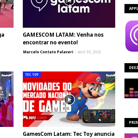
APP
ga
GAMESCOM LATAM: Venha nos
encontrar no evento!
Marcelo Contato Palaveri
abril 30, 2025
5
DEE
TEC TOY
PRIN
GamesCom Latam: Tec Toy anuncia