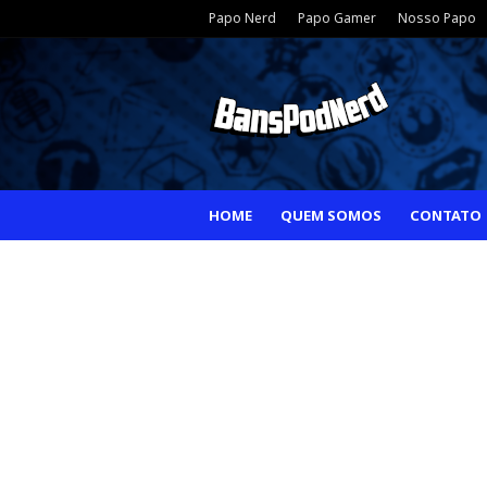
Papo Nerd
Papo Gamer
Nosso Papo
HOME
QUEM SOMOS
CONTATO