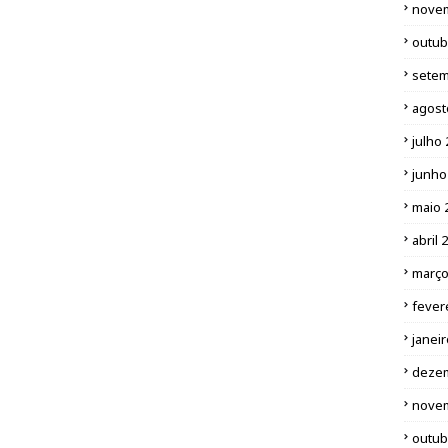
nove
outub
setem
agost
julho
junho
maio 
abril 
março
fever
janei
deze
nove
outub