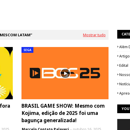
CAT
MESCOM LATAM
Mostrar tudo
Além 
SEGA
Artigo
Edital
Nosso
Notíci
Apres
fora
BRASIL GAME SHOW: Mesmo com
YOU
Kojima, edição de 2025 foi uma
bagunça generalizada!
 2025
Marcelo Contato Palaveri
outubro 16, 2025