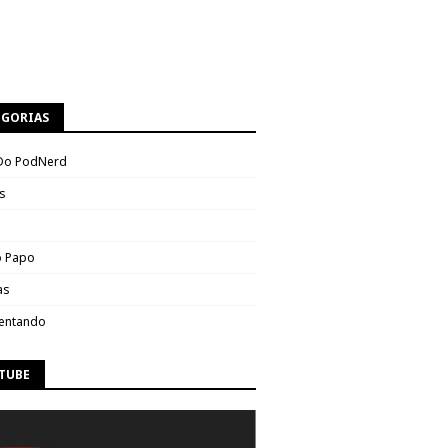
EGORIAS
Do PodNerd
s
 Papo
as
entando
TUBE