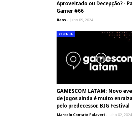
Aproveitado ou Decepção? - P
Gamer #66
Bans
julho 09, 2024
RESENHA
GAMESCOM LATAM: Novo eve
de jogos ainda é muito enraiz
pelo predecessor, BIG Festival
Marcelo Contato Palaveri
julho 02, 2024