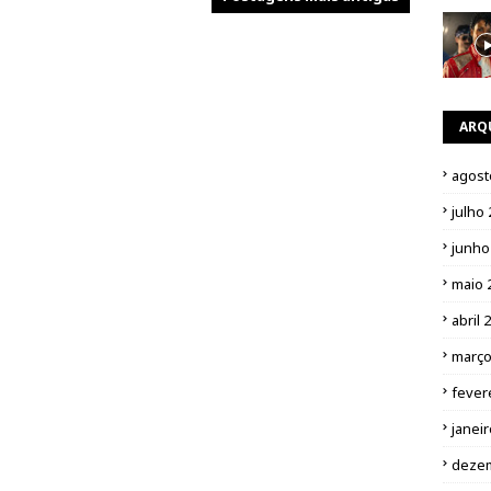
ARQ
agost
julho
junho
maio 
abril 
março
fever
janei
deze