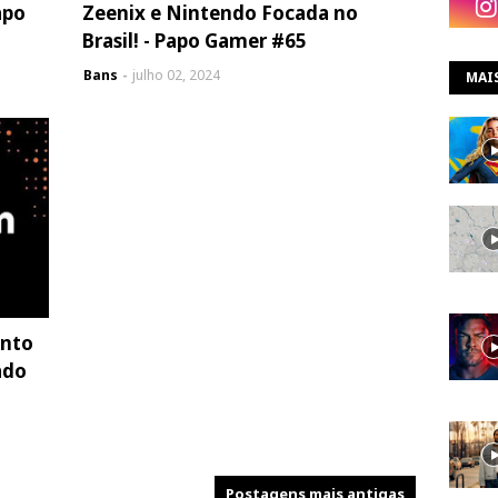
apo
Zeenix e Nintendo Focada no
Brasil! - Papo Gamer #65
Bans
julho 02, 2024
MAI
nto
ado
Postagens mais antigas