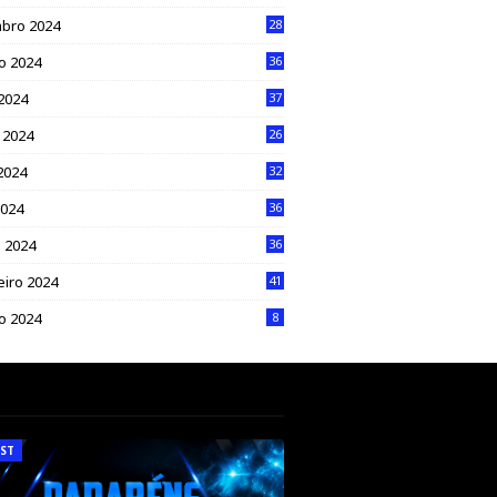
bro 2024
28
o 2024
36
 2024
37
 2024
26
2024
32
2024
36
 2024
36
eiro 2024
41
ro 2024
8
ST