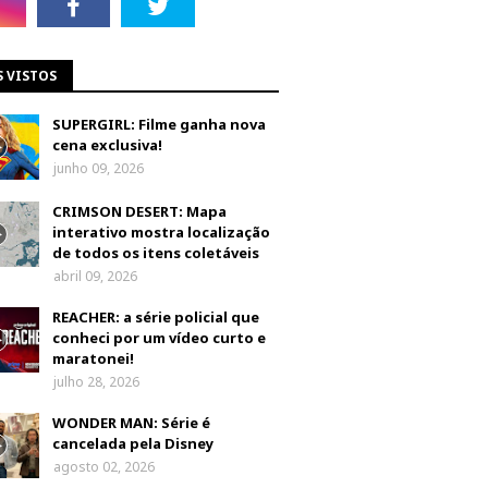
S VISTOS
SUPERGIRL: Filme ganha nova
cena exclusiva!
junho 09, 2026
CRIMSON DESERT: Mapa
interativo mostra localização
de todos os itens coletáveis
abril 09, 2026
REACHER: a série policial que
conheci por um vídeo curto e
maratonei!
julho 28, 2026
WONDER MAN: Série é
cancelada pela Disney
agosto 02, 2026