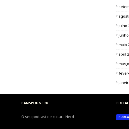
setem
agost
julho
junho
maio 
abril 
março
fever
janei
BANSPODNERD
EDITAL
O seu podcast de cultura Nerd
PODCA