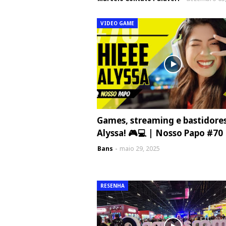
VIDEO GAME
Games, streaming e bastidore
Alyssa! 🎮💻 | Nosso Papo #70
Bans
maio 29, 2025
RESENHA