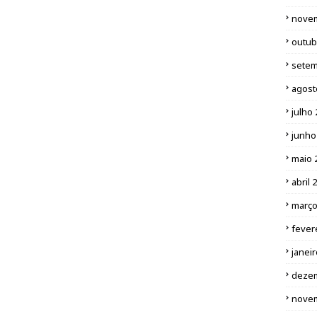
nove
outub
setem
agost
julho
junho
maio 
abril 
março
fever
janei
deze
nove