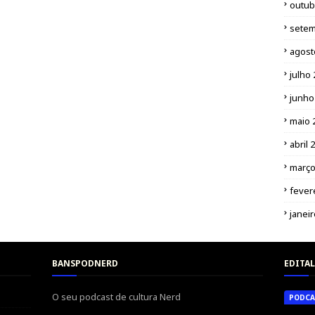
outub
setem
agost
julho
junho
maio 
abril 
março
fever
janei
BANSPODNERD
EDITAL
O seu podcast de cultura Nerd
PODCA