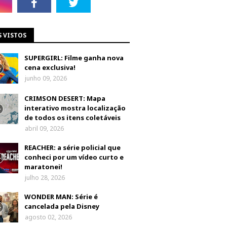
S VISTOS
SUPERGIRL: Filme ganha nova
cena exclusiva!
junho 09, 2026
CRIMSON DESERT: Mapa
interativo mostra localização
de todos os itens coletáveis
abril 09, 2026
REACHER: a série policial que
conheci por um vídeo curto e
maratonei!
julho 28, 2026
WONDER MAN: Série é
cancelada pela Disney
agosto 02, 2026