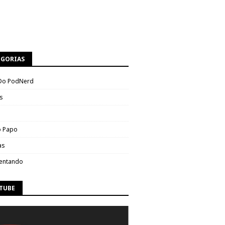
EGORIAS
Do PodNerd
s
 Papo
as
entando
TUBE