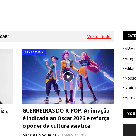
CAT
CAR
Mostrar tudo
Além 
STREAMING
Artigo
Edital
Nosso
Notíci
Apres
iz a
GUERREIRAS DO K-POP: Animação
YOU
é indicada ao Oscar 2026 e reforça
o poder da cultura asiática
Sabrina Nogueira
janeiro 30, 2026