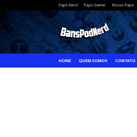
Papo Nerd
Papo Gamer
Nosso Papo
HOME
QUEM SOMOS
CONTATO