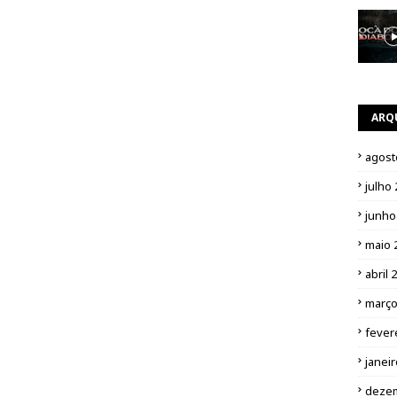
ARQ
agost
julho
junho
maio 
abril 
março
fever
janei
deze