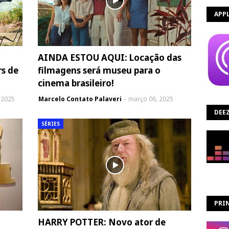
APP
AINDA ESTOU AQUI: Locação das
rs de
filmagens será museu para o
cinema brasileiro!
 2025
Marcelo Contato Palaveri
março 06, 2025
DEE
SÉRIES
PRIN
HARRY POTTER: Novo ator de