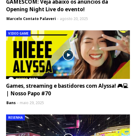
GAMESCOM: Veja abaixo os anúncios da
Opening Night Live do evento!
Marcelo Contato Palaveri
agosto 20, 2025
VIDEO GAME
Games, streaming e bastidores com Alyssa! 🎮💻
| Nosso Papo #70
Bans
maio 29, 2025
RESENHA