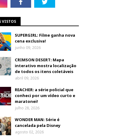
S VISTOS
SUPERGIRL: Filme ganha nova
cena exclusiva!
junho 09, 2026
CRIMSON DESERT: Mapa
interativo mostra localização
de todos os itens coletáveis
abril 09, 2026
REACHER: a série policial que
conheci por um vídeo curto e
maratonei!
julho 28, 2026
WONDER MAN: Série é
cancelada pela Disney
agosto 02, 2026