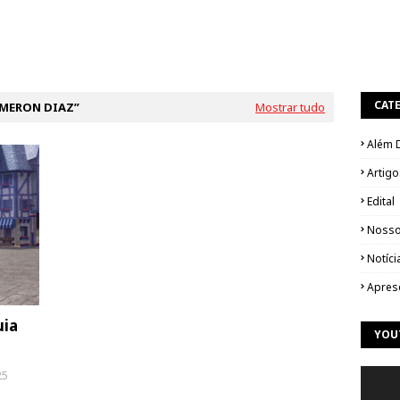
CAT
MERON DIAZ
Mostrar tudo
Além 
Artigo
Edital
Nosso
Notíci
Apres
uia
YOU
25