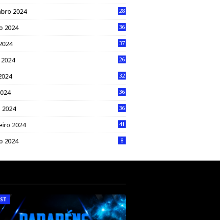
bro 2024
28
o 2024
36
 2024
37
 2024
26
2024
32
2024
36
 2024
36
eiro 2024
41
ro 2024
8
ST