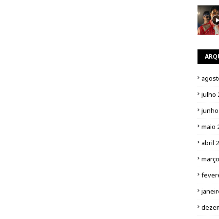
ARQ
agost
julho
junho
maio 
abril 
março
fever
janei
deze