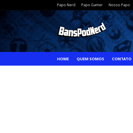
Papo Nerd
Papo Gamer
Nosso Papo
HOME
QUEM SOMOS
CONTATO