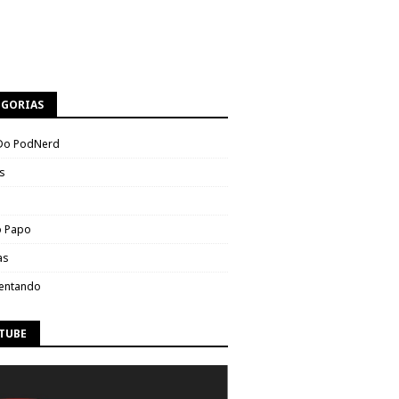
EGORIAS
Do PodNerd
s
 Papo
as
entando
TUBE