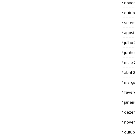
nove
outub
setem
agost
julho
junho
maio 
abril 
março
fever
janei
deze
nove
outub