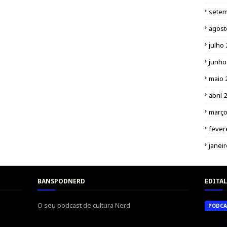
setem
agost
julho
junho
maio 
abril 
março
fever
janei
BANSPODNERD
EDITAL
O seu podcast de cultura Nerd
PODCA