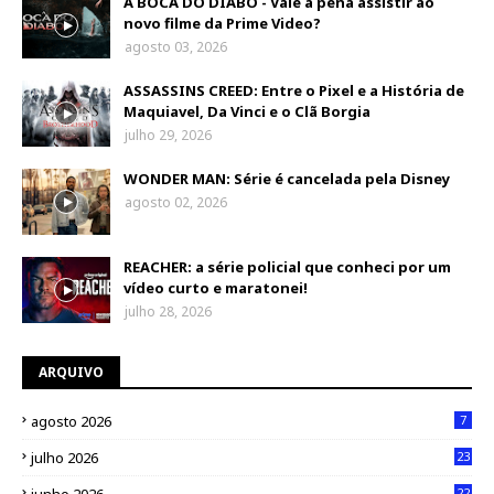
A BOCA DO DIABO - Vale a pena assistir ao
novo filme da Prime Video?
agosto 03, 2026
ASSASSINS CREED: Entre o Pixel e a História de
Maquiavel, Da Vinci e o Clã Borgia
julho 29, 2026
WONDER MAN: Série é cancelada pela Disney
agosto 02, 2026
REACHER: a série policial que conheci por um
vídeo curto e maratonei!
julho 28, 2026
ARQUIVO
agosto 2026
7
julho 2026
23
22