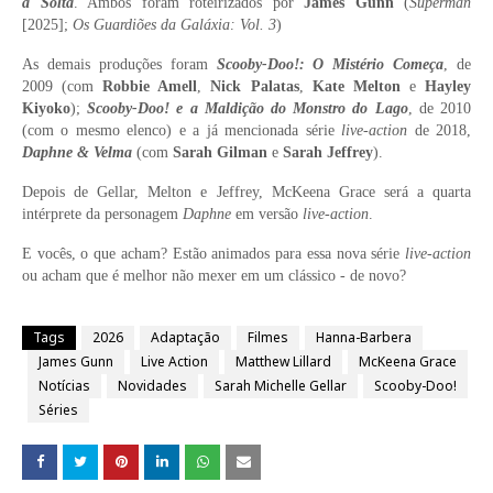
à Solta
. Ambos foram roteirizados por
James Gunn
(
Superman
[2025];
Os Guardiões da Galáxia: Vol. 3
)
As demais produções foram
Scooby-Doo!: O Mistério Começa
, de
2009 (com
Robbie Amell
,
Nick Palatas
,
Kate Melton
e
Hayley
Kiyoko
);
Scooby-Doo! e a Maldição do Monstro do Lago
, de 2010
(com o mesmo elenco) e a já mencionada série
live-action
de 2018,
Daphne & Velma
(com
Sarah Gilman
e
Sarah Jeffrey
).
Depois de Gellar, Melton e Jeffrey, McKeena Grace será a quarta
intérprete da personagem
Daphne
em versão
live-action
.
E vocês, o que acham? Estão animados para essa nova série
live-action
ou acham que é melhor não mexer em um clássico - de novo?
Tags
2026
Adaptação
Filmes
Hanna-Barbera
James Gunn
Live Action
Matthew Lillard
McKeena Grace
Notícias
Novidades
Sarah Michelle Gellar
Scooby-Doo!
Séries