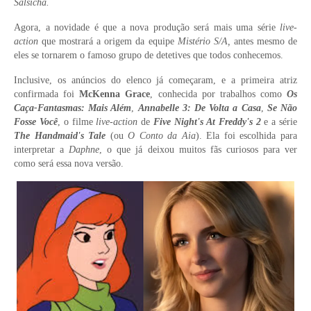
Salsicha.
Agora, a novidade é que
a nova produção será mais uma série
live-
action
que mostrará a origem da equipe
Mistério S/A
,
antes mesmo de
eles se tornarem o famoso grupo de detetives que todos conhecemos.
Inclusive, os anúncios do elenco já começaram, e a primeira atriz
confirmada foi
McKenna Grace
, conhecida por trabalhos como
Os
Caça-Fantasmas: Mais Além
,
Annabelle 3: De Volta a Casa
,
Se Não
Fosse Você
,
o filme
live-action
de
Five Night's At Freddy's 2
e a série
The Handmaid's Tale
(ou
O Conto da Aia
)
. Ela foi escolhida para
interpretar a
Daphne
, o que já deixou muitos fãs curiosos para ver
como será essa nova versão.