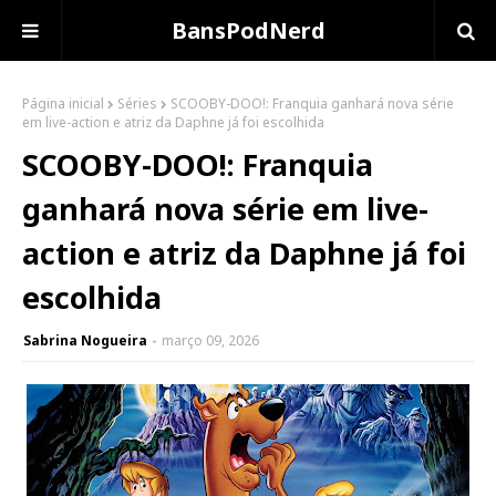
BansPodNerd
Página inicial
Séries
SCOOBY-DOO!: Franquia ganhará nova série
em live-action e atriz da Daphne já foi escolhida
SCOOBY-DOO!: Franquia
ganhará nova série em live-
action e atriz da Daphne já foi
escolhida
Sabrina Nogueira
março 09, 2026