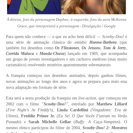
À direita, foto da personagem Daphne; à esquerda, foto da atriz McKeena
Grace, que interpretará a personagem - Divulgação / Google
Para quem não conhece — o que eu acho bem
difícil —
Scooby-Doo!
é
uma série de animação clássica do estúdio
Hanna-Barbera
(que
também fez desenhos como
Os Flinstones
,
Os Jetsons
,
Tom & Jerry
,
Corrida Maluca
e
Manda-Chuva
) lançado em 1969, que acompanha
um grupo de jovens investigadores e um cachorro medroso (mas muito
carismático) resolvendo mistérios aparentemente sobrenaturais.
A franquia começou nos desenhos animados, depois ganhou filmes,
novas animações ao longo dos anos e agora se prepara para mais essa
nova adaptação em formato de série.
Esta será a sexta produção da franquia em
live-action
, que começou em
2002 com o filme
"Scooby-Doo!"
, estrelado por
Matthew Lillard
(
Five Night’s At Freddy’s
),
Linda Cardellini
(
Vingadores: Era de
Ultron
),
Freddie Prinze Jr.
(
Eu Sei O Que Vocês Fizeram no Verão
Passado
) e
Sarah Michelle Gellar
(
Buffy: A Caça-Vampiros
). O
mesmo elenco participou do filme de 2004,
Scooby-Doo! 2: Monstros