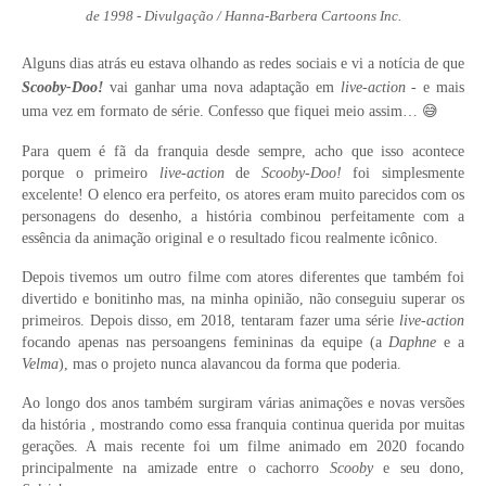
de 1998 - Divulgação / Hanna-Barbera Cartoons Inc.
Alguns dias atrás eu estava olhando as redes sociais e vi a notícia de que
Scooby-Doo!
vai ganhar uma nova adaptação em
live-action
- e mais
uma
vez em
f
ormato de série
. Confesso que fiquei meio assim… 😅
Para quem é fã da franquia desde sempre, acho que isso acontece
porque o primeiro
live-action
de
Scooby-Doo!
foi simplesmente
excelente! O elenco era perfeito, os atores eram muito parecidos com os
personagens do desenho, a história combinou perfeitamente com a
essência da animação original e o resultado ficou realmente icônico.
Depois tivemos um outro filme com atores diferentes que também foi
divertido e bonitinho mas, na minha opinião, não conseguiu superar os
primeiros. Depois disso, em 2018, tentaram fazer uma série
live-action
focando apenas nas persoangens femininas da equipe (a
Daphne
e a
Velma
), mas o projeto nunca alavancou da forma que poderia.
Ao longo dos anos também surgiram várias animações e novas versões
da história , mostrando como essa franquia continua querida por muitas
gerações. A
mais recente foi um filme animado em 2020 focando
principalmente na amizade entre o cachorro
Scooby
e seu dono,