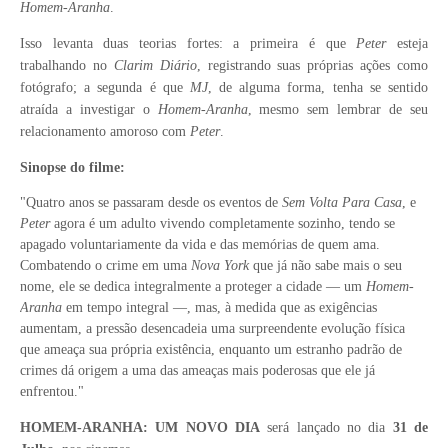
Homem-Aranha
.
Isso levanta duas teorias fortes: a primeira é que
Peter
esteja
trabalhando no
Clarim Diário
, registrando suas próprias ações como
fotógrafo; a segunda é que
MJ
, de alguma forma, tenha se sentido
atraída a investigar o
Homem-Aranha
, mesmo sem lembrar de seu
relacionamento amoroso com
Peter
.
Sinopse do filme:
"Quatro anos se passaram desde os eventos de
Sem Volta Para Casa
, e
Peter
agora é um adulto vivendo completamente sozinho, tendo se
apagado voluntariamente da vida e das memórias de quem ama.
Combatendo o crime em uma
Nova York
que já não sabe mais o seu
nome, ele se dedica integralmente a proteger a cidade — um
Homem-
Aranha
em tempo integral —, mas, à medida que as exigências
aumentam, a pressão desencadeia uma surpreendente evolução física
que ameaça sua própria existência, enquanto um estranho padrão de
crimes dá origem a uma das ameaças mais poderosas que ele já
enfrentou."
HOMEM-ARANHA: UM NOVO DIA
será lançado no dia
31 de