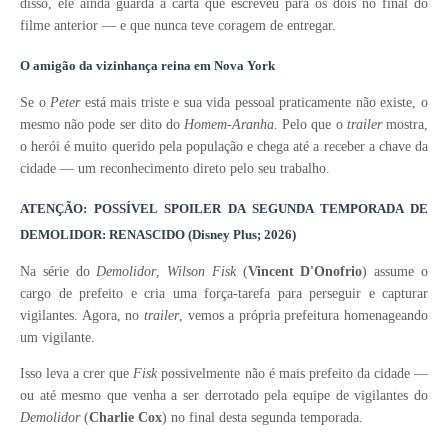
disso, ele ainda guarda a carta que escreveu para os dois no final do
filme anterior — e que nunca teve coragem de entregar.
O amigão da vizinhança reina em Nova York
Se o
Peter
está mais triste e sua vida pessoal praticamente não existe, o
mesmo não pode ser dito do
Homem-Aranha
.
Pelo que o
trailer
mostra,
o herói é muito querido pela população e chega até a receber a chave da
cidade — um reconhecimento direto pelo seu trabalho.
ATENÇÃO: POSSÍVEL SPOILER DA SEGUNDA TEMPORADA DE
DEMOLIDOR: RENASCIDO (Disney Plus; 2026)
Na série do
Demolidor
,
Wilson Fisk
(
Vincent D'Onofrio
) assume o
cargo de prefeito e cria uma força-tarefa para perseguir e capturar
vigilantes. Agora, no
trailer
, vemos a própria prefeitura homenageando
um vigilante.
Isso leva a crer que
Fisk
possivelmente não é mais prefeito da cidade —
ou até mesmo que venha a ser derrotado pela equipe de vigilantes do
Demolidor
(
Charlie Cox
) no final desta segunda temporada.