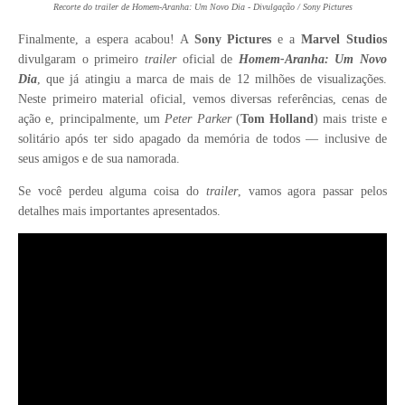
Recorte do trailer de Homem-Aranha: Um Novo Dia - Divulgação / Sony Pictures
Finalmente, a espera acabou! A
Sony Pictures
e a
Marvel Studios
divulgaram o primeiro
trailer
oficial de
Homem-Aranha: Um Novo
Dia
, que
já atingiu a marca de mais de 12 milhões de visualizações.
Neste primeiro material oficial, vemos diversas referências, cenas de
ação e, principalmente, um
Peter Parker
(
Tom Holland
) mais triste e
solitário após ter sido apagado da memória de todos — inclusive de
seus amigos e de sua namorada.
Se você perdeu alguma coisa do
trailer
, vamos agora passar pelos
detalhes mais importantes apresentados.