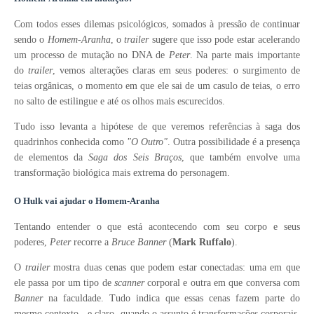
Com todos esses dilemas psicológicos, somados à pressão de continuar
sendo o
Homem-Aranha
, o
trailer
sugere que isso pode estar acelerando
um processo de mutação no DNA de
Peter
.
Na parte mais importante
do
trailer
, vemos alterações claras em seus poderes: o surgimento de
teias orgânicas, o momento em que ele sai de um casulo de teias, o erro
no salto de estilingue e até os olhos mais escurecidos.
Tudo isso levanta a hipótese de que veremos referências à saga dos
quadrinhos conhecida como
"O Outro"
.
Outra possibilidade é a presença
de elementos da
Saga dos Seis Braços
, que também envolve uma
transformação biológica mais extrema do personagem.
O Hulk vai ajudar o Homem-Aranha
Tentando entender o que está acontecendo com seu corpo e seus
poderes,
Peter
recorre a
Bruce Banner
(
Mark Ruffalo
)
.
O
trailer
mostra duas cenas que podem estar conectadas: uma em que
ele passa por um tipo de
scanner
corporal e outra em que conversa com
Banner
na faculdade. Tudo indica que essas cenas fazem parte do
mesmo contexto - e claro, quando o assunto é transformações corporais,