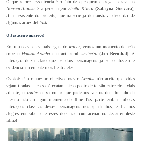
O que reforça essa teoria é o fato de que quem entrega a chave ao
Homem-Aranha
é a personagem
Sheila Rivera
(Zabryna Guevara
),
atual assistente do prefeito, que na série já demonstrava discordar de
algumas ações del
Fisk
.
O Justiceiro aparece!
Em uma das cenas mais legais do
trailer
, vemos um momento de ação
entre o
Homem-Aranha
e o anti-herói
Justiceiro
(
Jon Bernthal
)
. A
interação deixa claro que os dois personagens já se conhecem e
evidencia um embate moral entre eles.
Os dois têm o mesmo objetivo, mas o
Aranha
não aceita que vidas
sejam tiradas — e esse é exatamente o ponto de tensão entre eles. Mais
adiante, o
trailer
deixa no ar que podemos ver os dois lutando do
mesmo lado em algum momento do filme.
Essa parte lembra muito as
interações clássicas desses personagens nos quadrinhos, e ficamos
alegres em saber que esses dois irão contracenar no decorrer deste
filme!