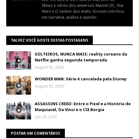
filmes e séries dos universos Marvel, DC, Star
Wars e O Senhor dos Anéis. Escrevo com foco
em narrativa, análise e opinião.
TALVEZ VOCÊ GOSTE DESTAS POSTAGENS
SOLTEIROS, NUNCA MAIS: reality coreano da
Netflix ganha segunda temporada
August 05, 2026
WONDER MAN: Série é cancelada pela Disney
August 02, 2026
ASSASSINS CREED: Entre o Pixel e a História de
Maquiavel, Da Vinci e o Clã Borgia
July 29, 2026
POSTAR UM COMENTÁRIO