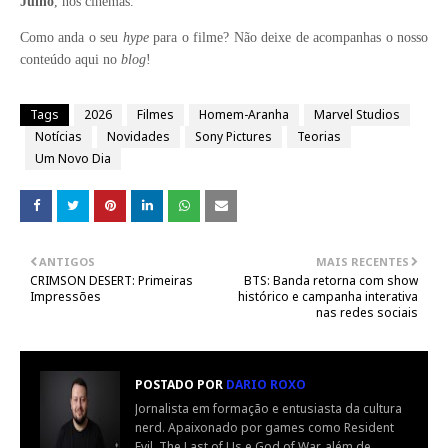
Julho
, nos cinemas.
Como anda o seu
hype
para o filme? Não deixe de acompanhas o nosso
conteúdo aqui no
blog
!
Tags
2026
Filmes
Homem-Aranha
Marvel Studios
Notícias
Novidades
Sony Pictures
Teorias
Um Novo Dia
ANTIGOS
MAIS RECENTES
CRIMSON DESERT: Primeiras
BTS: Banda retorna com show
Impressões
histórico e campanha interativa
nas redes sociais
POSTADO POR
DARIO ROXO
Jornalista em formação e entusiasta da cultura
nerd. Apaixonado por games como Resident
Evil, The Last of Us e God of War, além de