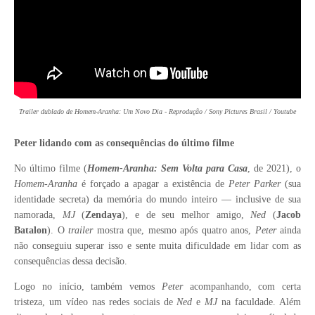
Trailer dublado de Homem-Aranha: Um Novo Dia - Reprodução / Sony Pictures Brasil / Youtube
Peter lidando com as consequências do último filme
No último filme (
Homem-Aranha: Sem Volta para Casa
, de 2021), o
Homem-Aranha
é forçado a apagar a existência de
Peter Parker
(sua
identidade secreta) da memória do mundo inteiro — inclusive de sua
namorada,
MJ
(
Zendaya
), e de seu melhor amigo,
Ned
(
Jacob
Batalon
). O
trailer
mostra que, mesmo após quatro anos,
Peter
ainda
não conseguiu superar isso e sente muita dificuldade em lidar com as
consequências dessa decisão.
Logo no início, também vemos
Peter
acompanhando, com certa
tristeza, um vídeo nas redes sociais de
Ned
e
MJ
na faculdade. Além