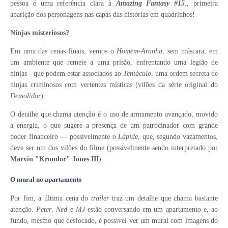
pessoa é uma referência clara à
Amazing Fantasy #15
., primeira
aparição dos personagens nas capas das histórias em quadrinhos!
Ninjas misteriosos?
Em uma das cenas finais, vemos o
Homem-Aranha
, sem máscara, em
um ambiente que remete a uma prisão, enfrentando uma legião de
ninjas - que podem estar associados ao
Tentáculo
, uma ordem secreta de
ninjas criminosos com vertentes místicas (vilões da série original do
Demolidor
).
O detalhe que chama atenção é o uso de armamento avançado, movido
a energia, o que sugere a presença de um patrocinador com grande
poder financeiro — possivelmente o
Lápide
, que, segundo vazamentos,
deve ser um dos vilões do filme (possivelmente sendo interpretado por
Marvin "Krondor" Jones III
).
O mural no apartamento
Por fim, a última cena do
trailer
traz um detalhe que chama bastante
atenção.
Peter
,
Ned
e
MJ
estão conversando em um apartamento e, ao
fundo, mesmo que desfocado, é possível ver um mural com imagens do