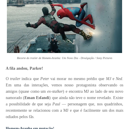
Recorte do trailer de Homem-Aranha: Um Novo Dia - Divulgação / Sony Pictures
A fila andou, Parker!
O
trailer
indica que
Peter
vai morar no mesmo prédio que
MJ
e
Ned
.
Em uma das interações, vemos nosso protagonista observando os
amigos (quase como um
ex-stalker
) e encontra MJ ao lado de seu novo
namorado (
Eman Esfandi
) que
ainda não teve o nome revelado. Existe
a possibilidade de que seja
Paul
— personagem que, nos quadrinhos,
recentemente se relacionou com a MJ e que é facilmente um dos mais
odiados pelos fãs.
Homem-Aranha em mutação!