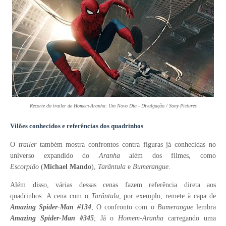
Recorte do trailer de Homem-Aranha: Um Novo Dia - Divulgação / Sony Pictures
Vilões conhecidos e referências dos quadrinhos
O
trailer
também mostra confrontos contra figuras já conhecidas no
universo expandido do
Aranha
além dos filmes, como
Escorpião
(
Michael Mando
)
,
Tarântula
e
Bumerangue
.
Além disso, várias dessas cenas fazem referência direta aos
quadrinhos:
A cena com o
Tarântula
, por exemplo, remete à capa de
Amazing Spider-Man #134
;
O confronto com o
Bumerangue
lembra
Amazing Spider-Man #345
;
Já o
Homem-Aranha
carregando uma