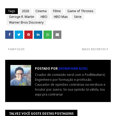
Tags
2026
Cinema
Filme
Game of Thrones
Geroge R. Martin
HBO
HBO Max
Série
Warner Bros Discovery
ANTIGOS
MAIS RECENTES
POSTADO POR
JHONATHAN AZIEL
Criador de conteúdo nerd com o PodMeuNerd,
Engenheiro por formação e profissão.
Causador de opiniões contrárias na nerdisse e
locutor por zueira. Se sua opinião tá válida, tou
aqui pra contrariar.
TALVEZ VOCÊ GOSTE DESTAS POSTAGENS