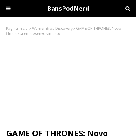
BansPodNerd
Página inicial
Warner Bros Discovery
GAME OF THRONES: Novo
filme está em desenvolvimento
GAME OF THRONES: Novo