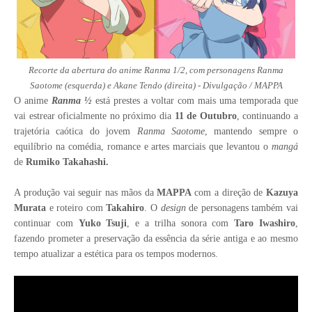
Recorte da abertura do anime Ranma 1/2, com personagens Ranma
Saotome (esquerda) e Akane Tendo (direita) - Divulgação / MAPPA
O anime
Ranma ½
está prestes a voltar com mais uma temporada que
vai estrear oficialmente no próximo dia
11 de Outubro
, continuando a
trajetória caótica do jovem
Ranma Saotome
, mantendo sempre o
equilíbrio na comédia, romance e artes marciais que levantou o
mangá
de
Rumiko Takahashi.
A produção vai seguir nas mãos da
MAPPA
com a direção de
Kazuya
Murata
e roteiro com
Takahiro
. O
design
de personagens também vai
continuar com
Yuko Tsuji
, e a trilha sonora com
Taro Iwashiro
,
fazendo prometer a preservação da essência da série antiga e ao mesmo
tempo atualizar a estética para os tempos modernos.