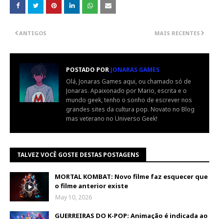
ANTIGOS
MAIS RECENTES
POSTADO POR
JONARAS GAMES
Olá, Jonaras Games aqui, ou chamado só de
Jonaras. Apaixonado por Mario, escrita e o
mundo geek, tenho o sonho de escrever nos
grandes sites da cultura pop. Novato no Blog
mas veterano no Universo Geek!
TALVEZ VOCÊ GOSTE DESTAS POSTAGENS
MORTAL KOMBAT: Novo filme faz esquecer que
o filme anterior existe
May 10, 2026
GUERREIRAS DO K-POP: Animação é indicada ao