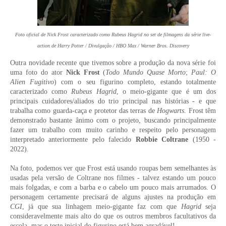
Foto oficial de Nick Frost caracterizado como Rubeus Hagrid no set de filmagens da série live-
action de Harry Potter / Divulgação / HBO Max / Warner Bros. Discovery
Outra novidade recente que tivemos sobre a produção da nova série foi
uma foto do ator
Nick Frost
(
Todo Mundo Quase Morto
;
Paul: O
Alien Fugitivo
) com o seu figurino completo, estando totalmente
caracterizado como
Rubeus Hagrid
, o meio-gigante que é um dos
principais cuidadores/aliados do trio principal nas histórias - e que
trabalha como guarda-caça e protetor das terras de
Hogwarts
. Frost têm
demonstrado bastante ânimo com o projeto, buscando principalmente
fazer um trabalho com muito carinho e respeito pelo personagem
interpretado anteriormente pelo falecido
Robbie Coltrane
(1950 -
2022).
Na foto, podemos ver que Frost está usando roupas bem semelhantes às
usadas pela versão de Coltrane nos filmes - talvez estando um pouco
mais folgadas, e com a barba e o cabelo um pouco mais arrumados. O
personagem certamente precisará de alguns ajustes na produção em
CGI
, já que sua linhagem meio-gigante faz com que
Hagrid
seja
consideravelmente mais alto do que os outros membros facultativos da
escola, mas o teste inicial do figurino está bem agradável!