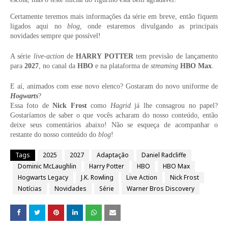
Certamente teremos mais informações da série em breve, então fiquem
ligados aqui no
blog
, onde estaremos divulgando as principais
novidades sempre que possível!
A série
live-action
de
HARRY POTTER
tem previsão de lançamento
para
2027
, no canal da
HBO
e na plataforma de
streaming
HBO Max
.
E aí, animados com esse novo elenco? Gostaram do novo uniforme de
Hogwarts
?
Essa foto de
Nick Frost
como
Hagrid
já lhe consagrou no papel?
Gostaríamos de saber o que vocês acharam do nosso conteúdo, então
deixe seus comentários abaixo! Não se esqueça de acompanhar o
restante do nosso conteúdo do
blog
!
Tags
2025
2027
Adaptação
Daniel Radcliffe
Dominic McLaughlin
Harry Potter
HBO
HBO Max
Hogwarts Legacy
J.K. Rowling
Live Action
Nick Frost
Notícias
Novidades
Série
Warner Bros Discovery