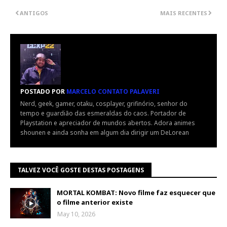
ANTIGOS
MAIS RECENTES
POSTADO POR
MARCELO CONTATO PALAVERI
Nerd, geek, gamer, otaku, cosplayer, grifinório, senhor do
tempo e guardião das esmeraldas do caos. Portador de
Playstation e apreciador de mundos abertos. Adora animes
shounen e ainda sonha em algum dia dirigir um DeLorean
TALVEZ VOCÊ GOSTE DESTAS POSTAGENS
MORTAL KOMBAT: Novo filme faz esquecer que
o filme anterior existe
May 10, 2026