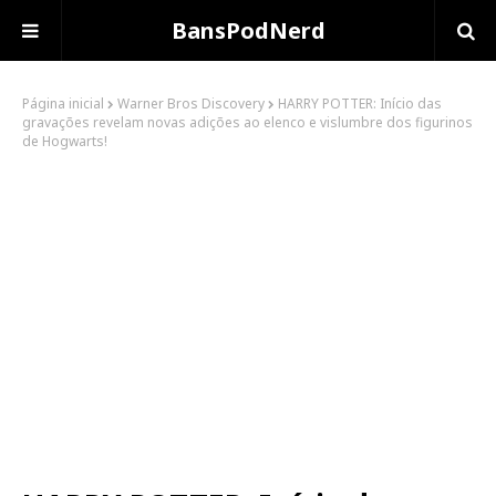
BansPodNerd
Página inicial
Warner Bros Discovery
HARRY POTTER: Início das
gravações revelam novas adições ao elenco e vislumbre dos figurinos
de Hogwarts!