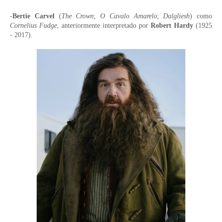
-
Bertie Carvel
(
The Crown
;
O Cavalo Amarelo
;
Dalgliesh
) como
Cornelius Fudge
, anteriormente interpretado por
Robert Hardy
(1925
- 2017).