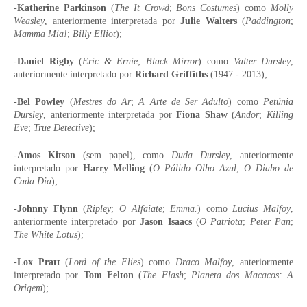
-
Katherine Parkinson
(
The It Crowd
;
Bons Costumes
) como
Molly
Weasley
, anteriormente interpretada por
Julie Walters
(
Paddington
;
Mamma Mia!
;
Billy Elliot
);
-
Daniel Rigby
(
Eric & Ernie
;
Black Mirror
) como
Valter Dursley
,
anteriormente interpretado por
Richard Griffiths
(1947 - 2013);
-
Bel Powley
(
Mestres do Ar
;
A Arte de Ser Adulto
) como
Petúnia
Dursley
, anteriormente interpretada por
Fiona Shaw
(
Andor
;
Killing
Eve
;
True Detective
);
-
Amos Kitson
(sem papel), como
Duda Dursley
, anteriormente
interpretado por
Harry Melling
(
O Pálido Olho Azul
;
O Diabo de
Cada Dia
);
-
Johnny Flynn
(
Ripley
;
O Alfaiate
;
Emma.
) como
Lucius Malfoy
,
anteriormente interpretado por
Jason Isaacs
(
O Patriota
;
Peter Pan
;
The White Lotus
);
-
Lox Pratt
(
Lord of the Flies
) como
Draco Malfoy
, anteriormente
interpretado por
Tom Felton
(
The Flash
;
Planeta dos Macacos: A
Origem
);