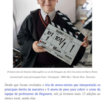
Primeira foto de Dominic McLaughlin no set de filmagens da série live-action de Harry Potter,
caracterizado como personagem-título / Divulgação / HBO Max / Warner Bros. Discovery
Desde que foram revelados o
trio de atores-mirins que interpretarão os
principais heróis da narrativa
e
6 atores de peso para cobrir o cerne da
equipe de professores de
Hogwarts
, nós já tivemos mais 13 adições ao
elenco total, sendo elas: