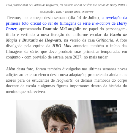
Foto promocional de Castelo de Hogwarts, em anúncio oficial de série live-action de Harry Potter /
Divulgação / HBO / Warner Bros. Discovery
Tivemos, no começo desta semana (dia 14 de Julho),
a revelação da
primeira foto oficial do
set
de filmagens da série
live-action
de
Harry
Potter
, apresentando
Dominic McLaughlin
no papel do personagem-
título e vestindo a nova iteração do uniforme escolar da
Escola de
Magia e Bruxaria de Hogwarts
, na versão da casa
Grifinória
. A foto
divulgada pela equipe da
HBO Max
anunciou também o início das
filmagens da série, que deve produzir suas primeiras temporadas em
conjunto - com previsão de estreia para 2027, no mais tardar.
Além desta foto, foram também divulgados nas últimas semanas novas
adições ao extenso elenco desta nova adaptação, prometendo ainda mais
atores para os estudantes de
Hogwarts
, os demais membros do corpo
docente da escola e algumas figuras importantes dentro da história do
menino que sobreviveu.