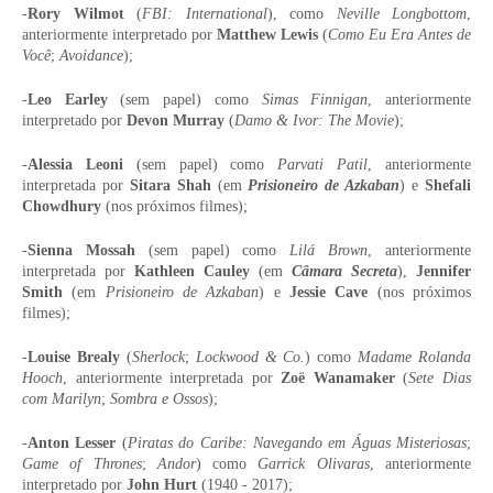
-
Rory Wilmot
(
FBI: International
), como
Neville Longbottom
,
anteriormente interpretado por
Matthew Lewis
(
Como Eu Era Antes de
Você
;
Avoidance
);
-
Leo Earley
(sem papel) como
Simas Finnigan
, anteriormente
interpretado por
Devon Murray
(
Damo & Ivor: The Movie
);
-
Alessia Leoni
(sem papel) como
Parvati Patil
, anteriormente
interpretada por
Sitara Shah
(em
Prisioneiro de Azkaban
) e
Shefali
Chowdhury
(nos próximos filmes);
-
Sienna Mossah
(sem papel) como
Lilá Brown
, anteriormente
interpretada por
Kathleen Cauley
(em
Câmara Secreta
),
Jennifer
Smith
(em
Prisioneiro de Azkaban
) e
Jessie Cave
(nos próximos
filmes);
-
Louise Brealy
(
Sherlock
;
Lockwood & Co.
) como
Madame Rolanda
Hooch
, anteriormente interpretada por
Zoë Wanamaker
(
Sete Dias
com Marilyn
;
Sombra e Ossos
);
-
Anton Lesser
(
Piratas do Caribe: Navegando em Águas Misteriosas
;
Game of Thrones
;
Andor
) como
Garrick Olivaras
, anteriormente
interpretado por
John Hurt
(1940 - 2017);