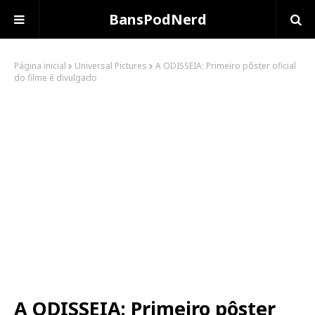
BansPodNerd
Página inicial
Universal Pictures
A ODISSEIA: Primeiro pôster oficial
do filme é divulgado
A ODISSEIA: Primeiro pôster