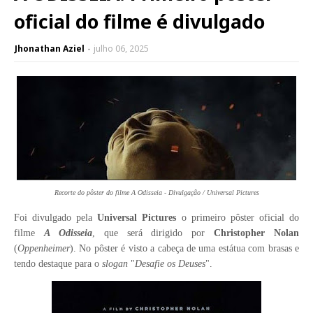
oficial do filme é divulgado
Jhonathan Aziel
julho 06, 2025
Recorte do pôster do filme A Odisseia - Divulgação / Universal Pictures
Foi divulgado pela
Universal Pictures
o primeiro pôster oficial do
filme
A Odisseia
, que será dirigido por
Christopher Nolan
(
Oppenheimer
).
No pôster é visto a cabeça de uma estátua com brasas e
tendo destaque para o
slogan
"
Desafie os Deuses
".