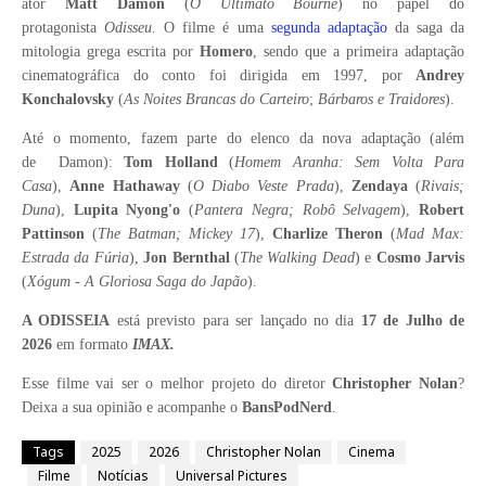
ator
Matt Damon
(
O Ultimato Bourne
) no papel do
protagonista
Odisseu.
O filme é uma
segunda adaptação
da saga da
mitologia grega escrita por
Homero
, sendo que a primeira
adaptação
cinematográfica do conto foi dirigida em 1997, por
Andrey
Konchalovsky
(
As Noites Brancas do Carteiro
;
Bárbaros e Traidores
).
Até o momento, fazem parte do elenco da nova adaptação (além
de
Damon
):
Tom Holland
(
Homem Aranha: Sem Volta Para
Casa
),
Anne Hathaway
(
O Diabo Veste Prada
),
Zendaya
(
Rivais;
Duna
),
Lupita Nyong'o
(
Pantera Negra; Robô Selvagem
),
Robert
Pattinson
(
The Batman; Mickey 17
),
Charlize Theron
(
Mad Max:
Estrada da Fúria
),
Jon Bernthal
(
The Walking Dead
) e
Cosmo Jarvis
(
Xógum - A Gloriosa Saga do Japão
).
A ODISSEIA
está previsto para ser lançado no dia
17 de Julho de
2026
em formato
IMAX.
Esse filme vai ser o melhor projeto do diretor
Christopher Nolan
?
Deixa a sua opinião e acompanhe o
BansPodNerd
.
Tags
2025
2026
Christopher Nolan
Cinema
Filme
Notícias
Universal Pictures