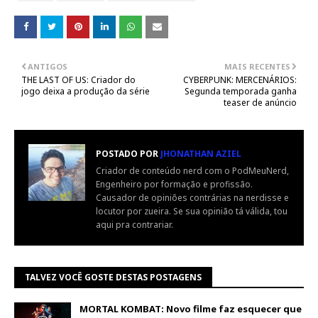
ANTIGOS
MAIS RECENTES
THE LAST OF US: Criador do
CYBERPUNK: MERCENÁRIOS:
jogo deixa a produção da série
Segunda temporada ganha
teaser de anúncio
POSTADO POR
JHONATHAN AZIEL
Criador de conteúdo nerd com o PodMeuNerd,
Engenheiro por formação e profissão.
Causador de opiniões contrárias na nerdisse e
locutor por zueira. Se sua opinião tá válida, tou
aqui pra contrariar.
TALVEZ VOCÊ GOSTE DESTAS POSTAGENS
MORTAL KOMBAT: Novo filme faz esquecer que