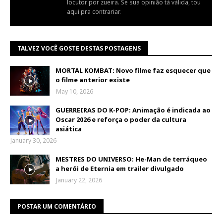
locutor por zueira. Se sua opinião tá válida, tou
aqui pra contrariar.
TALVEZ VOCÊ GOSTE DESTAS POSTAGENS
MORTAL KOMBAT: Novo filme faz esquecer que
o filme anterior existe
May 10, 2026
GUERREIRAS DO K-POP: Animação é indicada ao
Oscar 2026 e reforça o poder da cultura
asiática
January 30, 2026
MESTRES DO UNIVERSO: He-Man de terráqueo
a herói de Eternia em trailer divulgado
January 22, 2026
POSTAR UM COMENTÁRIO