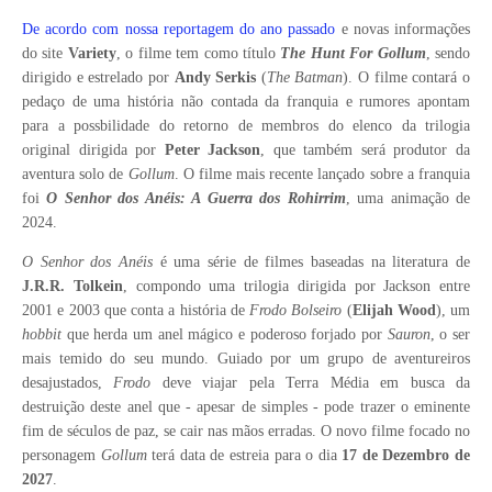
De acordo com nossa reportagem do ano passado
e novas informações
do site
Variety
, o filme tem como título
The Hunt For Gollum
, sendo
dirigido e estrelado por
Andy Serkis
(
The Batman
). O filme contará o
pedaço de uma história não contada da franquia e rumores apontam
para a possbilidade do retorno de membros do elenco da trilogia
original dirigida por
Peter Jackson
, que também será produtor da
aventura solo de
Gollum
. O filme mais recente lançado sobre a franquia
foi
O Senhor dos Anéis: A Guerra dos Rohirrim
, uma animação de
2024.
O Senhor dos Anéis
é uma série de filmes baseadas na literatura de
J.R.R. Tolkein
, compondo uma trilogia dirigida por Jackson entre
2001 e 2003 que conta a história de
Frodo Bolseiro
(
Elijah Wood
), um
hobbit
que herda um anel mágico e poderoso forjado por
Sauron
, o ser
mais temido do seu mundo. Guiado por um grupo de aventureiros
desajustados,
Frodo
deve viajar pela Terra Média em busca da
destruição deste anel que - apesar de simples - pode trazer o eminente
fim de séculos de paz, se cair nas mãos erradas. O novo filme focado no
personagem
Gollum
terá data de estreia para o dia
17 de Dezembro de
2027
.