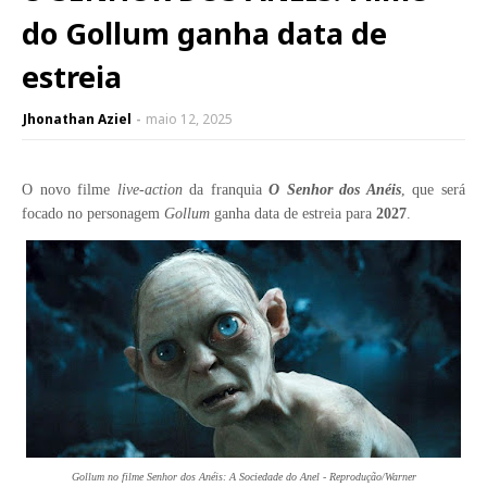
do Gollum ganha data de
estreia
Jhonathan Aziel
maio 12, 2025
O novo filme
live-action
da franquia
O Senhor dos Anéis
, que será
focado no personagem
Gollum
ganha data de estreia para
2027
.
Gollum no filme Senhor dos Anéis: A Sociedade do Anel - Reprodução/Warner