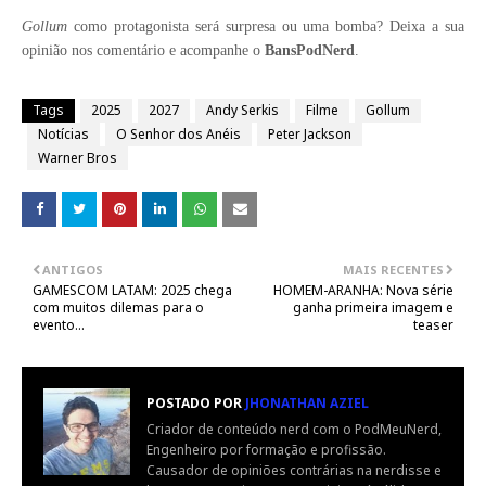
Gollum
como protagonista será surpresa ou uma bomba? Deixa a sua
opinião nos comentário e acompanhe o
BansPodNerd
.
Tags
2025
2027
Andy Serkis
Filme
Gollum
Notícias
O Senhor dos Anéis
Peter Jackson
Warner Bros
ANTIGOS
MAIS RECENTES
GAMESCOM LATAM: 2025 chega
HOMEM-ARANHA: Nova série
com muitos dilemas para o
ganha primeira imagem e
evento...
teaser
POSTADO POR
JHONATHAN AZIEL
Criador de conteúdo nerd com o PodMeuNerd,
Engenheiro por formação e profissão.
Causador de opiniões contrárias na nerdisse e