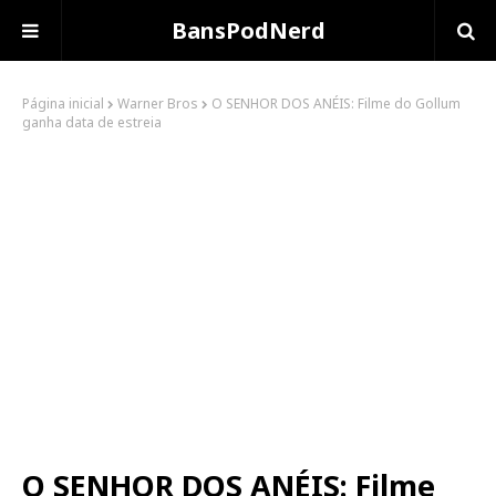
BansPodNerd
Página inicial
Warner Bros
O SENHOR DOS ANÉIS: Filme do Gollum
ganha data de estreia
O SENHOR DOS ANÉIS: Filme