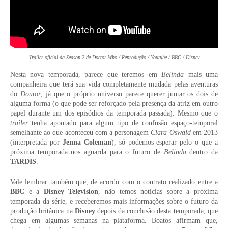
Trailer oficial da Season 2 de Doctor Who / Reprodução / Youtube / BBC / Disney
Nesta nova temporada, parece que teremos em
Belinda
mais uma
companheira que terá sua vida completamente mudada pelas aventuras
do
Doutor
, já que o próprio universo parece querer juntar os dois de
alguma forma (o que pode ser reforçado pela presença da atriz em outro
papel durante um dos episódios da temporada passada). Mesmo que o
trailer
tenha apontado para algum tipo de confusão espaço-temporal
semelhante ao que aconteceu com a personagem
Clara Oswald
em 2013
(interpretada por
Jenna Coleman
), só podemos esperar pelo o que a
próxima temporada nos aguarda para o futuro de
Belinda
dentro da
TARDIS
.
Vale lembrar também que, de acordo com o contrato realizado entre a
BBC
e a
Disney Television
, não temos notícias sobre a próxima
temporada da série, e receberemos mais informações sobre o futuro da
produção britânica na
Disney
depois da conclusão desta temporada, que
chega em algumas semanas na plataforma. Boatos afirmam que,