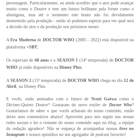
personagem. Particularmente, eu ainda acredito que o ator pode avançar
muito como o
Doutor
e tem um futuro brilhante pela frente como o
alienígena, mas até o momento este boato não foi devidamente
desmentido pela produção - então só podemos esperar para ver qual será
a decisão do ator e da produção nos próximos meses.
A
Era Moderna
de
DOCTOR WHO
(2005 - 2022) está disponível na
plataforma
+SBT
;
Os especiais de
60 anos
e a
SEASON 1
(14ª temporada) de
DOCTOR
WHO
já estão disponíveis na
Disney Plus
;
A
SEASON 2
(15ª temporada) de
DOCTOR WHO
chega no dia
12 de
Abril
, na Disney Plus.
E vocês, estão animados com o futuro de
Ncuti Gatwa
como o
Décimo-Quinto Doutor
? Gostaram do novo
trailer
de
Doctor Who
?
Gostaríamos de saber o que vocês acharam do nosso conteúdo, então
deixe seus comentários abaixo! Aproveite para nos seguir nas nossas
redes sociais e ler o restante do nosso conteúdo aqui no
blog
, a equipe
da redação agradece! Não se esqueça de acompanhar nossas
lives no
Instagram
e nossos episódios no seu agregador de
podcast
favorito!