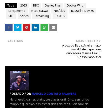
Tags
2025
BBC
Disney Plus
Doctor Who
Lançamento
Ncuti Gatwa
Notícias
Russell T Davies
SBT
Séries
Streaming
TARDIS
ANTIGOS
MAIS RECENTES
A voz do Baby, Ariel e muito
mais! Bate papo com
dubladora Marisa Leal! |
Nosso Papo #59
POSTADO POR
MARCELO CONTATO PALAVERI
Nerd, geek, gamer, otaku, cosplayer, grifinório, senhor do
tempo e guardião das esmeraldas do caos. Portador de