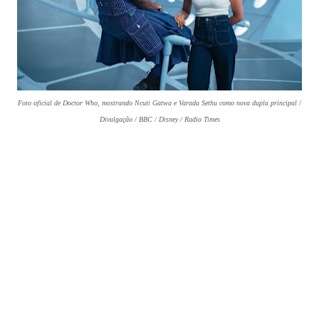
Foto oficial de Doctor Who, mostrando Ncuti Gatwa e Varada Sethu como nova dupla principal /
Divulgação / BBC / Disney / Radio Times