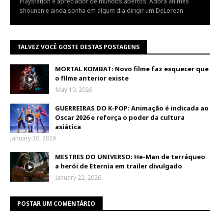
Playstation e apreciador de mundos abertos. Adora animes
shounen e ainda sonha em algum dia dirigir um DeLorean
TALVEZ VOCÊ GOSTE DESTAS POSTAGENS
MORTAL KOMBAT: Novo filme faz esquecer que
o filme anterior existe
May 10, 2026
GUERREIRAS DO K-POP: Animação é indicada ao
Oscar 2026 e reforça o poder da cultura
asiática
January 30, 2026
MESTRES DO UNIVERSO: He-Man de terráqueo
a herói de Eternia em trailer divulgado
January 22, 2026
POSTAR UM COMENTÁRIO