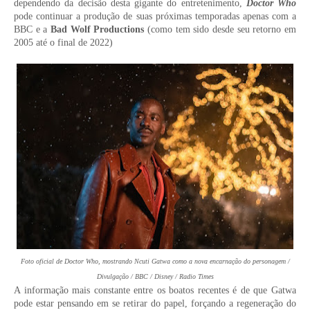
dependendo da decisão desta gigante do entretenimento,
Doctor Who
pode continuar a produção de suas próximas temporadas apenas com a
BBC e a
Bad Wolf Productions
(como tem sido desde seu retorno em
2005 até o final de 2022)
Foto oficial de Doctor Who, mostrando Ncuti Gatwa como a nova encarnação do personagem /
Divulgação / BBC / Disney / Radio Times
A informação mais constante entre os boatos recentes é de que Gatwa
pode estar pensando em se retirar do papel, forçando a regeneração do