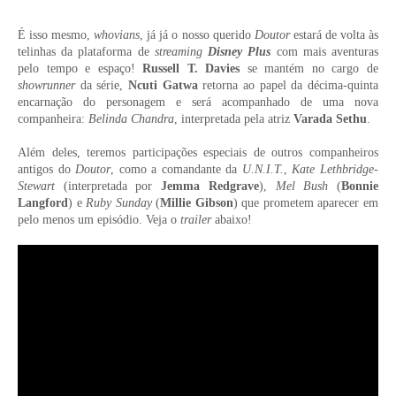
É isso mesmo,
whovians
, já já o nosso querido
Doutor
estará de volta às
telinhas da plataforma de
streaming
Disney Plus
com mais aventuras
pelo tempo e espaço!
Russell T. Davies
se mantém no cargo de
showrunner
da série,
Ncuti Gatwa
retorna ao papel da décima-quinta
encarnação do personagem e será acompanhado de uma nova
companheira:
Belinda Chandra
, interpretada pela atriz
Varada Sethu
.
Além deles, teremos participações especiais de outros companheiros
antigos do
Doutor
, como a comandante da
U.N.I.T.
,
Kate Lethbridge-
Stewart
(interpretada por
Jemma Redgrave
),
Mel Bush
(
Bonnie
Langford
) e
Ruby Sunday
(
Millie Gibson
) que prometem aparecer em
pelo menos um episódio. Veja o
trailer
abaixo!