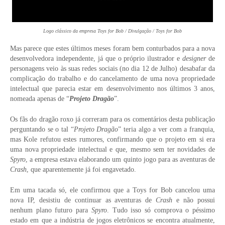
Logo clássico da empresa Toys for Bob / Divulgação / Toys for Bob
Mas parece que estes últimos meses foram bem conturbados para a nova
desenvolvedora independente, já que o próprio ilustrador e
designer
de
personagens veio às suas redes sociais (no dia 12 de Julho) desabafar da
complicação do trabalho e do cancelamento de uma nova propriedade
intelectual que parecia estar em desenvolvimento nos últimos 3 anos,
nomeada apenas de “
Projeto Dragão
”.
Os fãs do dragão roxo já correram para os comentários desta publicação
perguntando se o tal “
Projeto Dragão
” teria algo a ver com a franquia,
mas Kole refutou estes rumores, confirmando que o projeto em si era
uma nova propriedade intelectual e que, mesmo sem ter novidades de
Spyro
, a empresa estava elaborando um quinto jogo para as aventuras de
Crash
, que aparentemente já foi engavetado.
Em uma tacada só, ele confirmou que a Toys for Bob cancelou uma
nova IP, desistiu de continuar as aventuras de
Crash
e não possui
nenhum plano futuro para
Spyro
. Tudo isso só comprova o péssimo
estado em que a indústria de jogos eletrônicos se encontra atualmente,