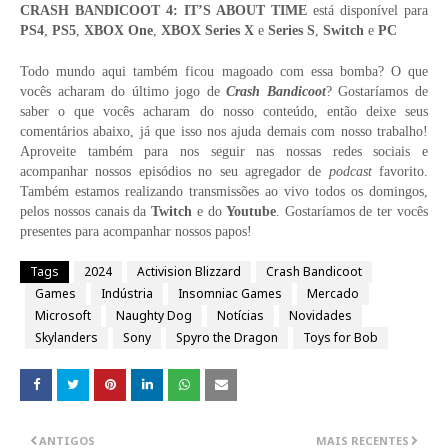
CRASH BANDICOOT 4: IT’S ABOUT TIME
está disponível para
PS4
,
PS5
,
XBOX One
,
XBOX Series X
e
Series S
,
Switch
e
PC
Todo mundo aqui também ficou magoado com essa bomba? O que
vocês acharam do último jogo de
Crash Bandicoot
? Gostaríamos de
saber o que vocês acharam do nosso conteúdo, então deixe seus
comentários abaixo, já que isso nos ajuda demais com nosso trabalho!
Aproveite também para nos seguir nas nossas redes sociais e
acompanhar nossos episódios no seu agregador de
podcast
favorito.
Também estamos realizando transmissões ao vivo todos os domingos,
pelos nossos canais da
Twitch
e do
Youtube
. Gostaríamos de ter vocês
presentes para acompanhar nossos papos!
Tags
2024
Activision Blizzard
Crash Bandicoot
Games
Indústria
Insomniac Games
Mercado
Microsoft
Naughty Dog
Notícias
Novidades
Skylanders
Sony
Spyro the Dragon
Toys for Bob
ANTIGOS
MAIS RECENTES