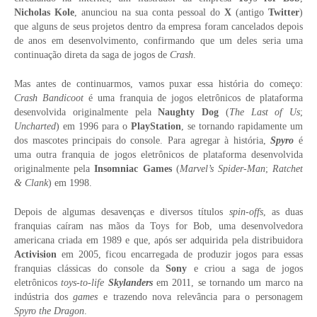
Nicholas Kole
, anunciou na sua conta pessoal do
X
(antigo
Twitter
)
que alguns de seus projetos dentro da empresa foram cancelados depois
de anos em desenvolvimento, confirmando que um deles seria uma
continuação direta da saga de jogos de
Crash
.
Mas antes de continuarmos, vamos puxar essa história do começo:
Crash Bandicoot
é uma franquia de jogos eletrônicos de plataforma
desenvolvida originalmente pela
Naughty Dog
(
The Last of Us
;
Uncharted
) em 1996 para o
PlayStation
, se tornando rapidamente um
dos mascotes principais do console. Para agregar à história,
Spyro
é
uma outra franquia de jogos eletrônicos de plataforma desenvolvida
originalmente pela
Insomniac Games
(
Marvel’s Spider-Man
;
Ratchet
& Clank
) em 1998.
Depois de algumas desavenças e diversos títulos
spin-offs
, as duas
franquias caíram nas mãos da Toys for Bob, uma desenvolvedora
americana criada em 1989 e que, após ser adquirida pela distribuidora
Activision
em 2005, ficou encarregada de produzir jogos para essas
franquias clássicas do console da
Sony
e criou a saga de jogos
eletrônicos
toys-to-life
Skylanders
em 2011, se tornando um marco na
indústria dos
games
e trazendo nova relevância para o personagem
Spyro the Dragon
.