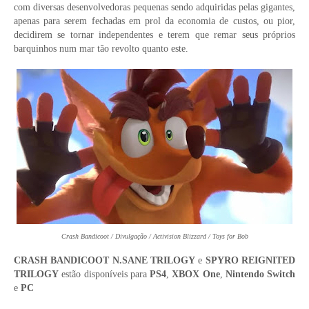
com diversas desenvolvedoras pequenas sendo adquiridas pelas gigantes,
apenas para serem fechadas em prol da economia de custos, ou pior,
decidirem se tornar independentes e terem que remar seus próprios
barquinhos num mar tão revolto quanto este.
Crash Bandicoot / Divulgação / Activision Blizzard / Toys for Bob
CRASH BANDICOOT N.SANE TRILOGY
e
SPYRO REIGNITED
TRILOGY
estão disponíveis para
PS4
,
XBOX One
,
Nintendo Switch
e
PC