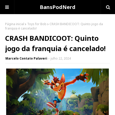
BansPodNerd
Página inicial
Toys for Bob
CRASH BANDICOOT: Quinto jogo da
franquia é cancelado!
CRASH BANDICOOT: Quinto
jogo da franquia é cancelado!
Marcelo Contato Palaveri
julho 22, 2024