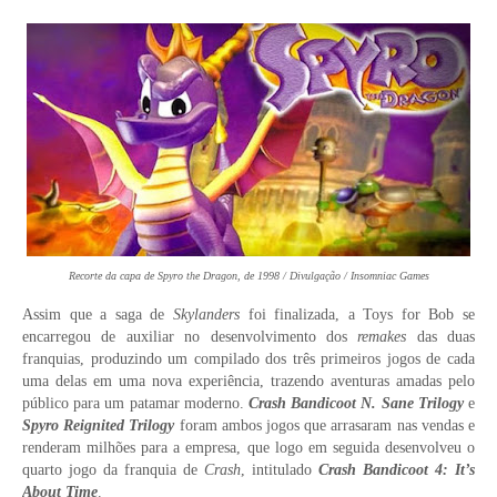
Recorte da capa de Spyro the Dragon, de 1998 / Divulgação / Insomniac Games
Assim que a saga de
Skylanders
foi finalizada, a Toys for Bob se
encarregou de auxiliar no desenvolvimento dos
remakes
das duas
franquias, produzindo um compilado dos três primeiros jogos de cada
uma delas em uma nova experiência, trazendo aventuras amadas pelo
público para um patamar moderno.
Crash Bandicoot N. Sane Trilogy
e
Spyro Reignited Trilogy
foram ambos jogos que arrasaram nas vendas e
renderam milhões para a empresa, que logo em seguida desenvolveu o
quarto jogo da franquia de
Crash
, intitulado
Crash Bandicoot 4: It’s
About Time
.