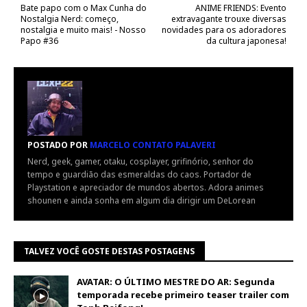
Bate papo com o Max Cunha do
ANIME FRIENDS: Evento
Nostalgia Nerd: começo,
extravagante trouxe diversas
nostalgia e muito mais! - Nosso
novidades para os adoradores
Papo #36
da cultura japonesa!
POSTADO POR
MARCELO CONTATO PALAVERI
Nerd, geek, gamer, otaku, cosplayer, grifinório, senhor do
tempo e guardião das esmeraldas do caos. Portador de
Playstation e apreciador de mundos abertos. Adora animes
shounen e ainda sonha em algum dia dirigir um DeLorean
TALVEZ VOCÊ GOSTE DESTAS POSTAGENS
AVATAR: O ÚLTIMO MESTRE DO AR: Segunda
temporada recebe primeiro teaser trailer com