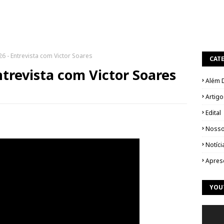
 - Entrevista com Victor Soares
CAT
ntrevista com Victor Soares
Além 
Artigo
Edital
Nosso
Notíci
Apres
YOU