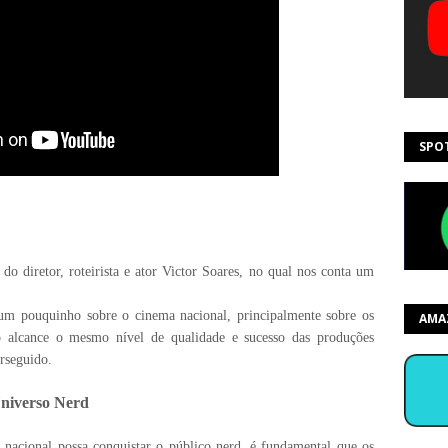
SPO
o diretor, roteirista e ator Victor Soares, no qual nos conta um
um pouquinho sobre o cinema nacional, principalmente sobre os
AMA
ro alcance o mesmo nível de qualidade e sucesso das produções
erseguido.
niverso Nerd
nacional possa conquistar o público nerd, é fundamental que os