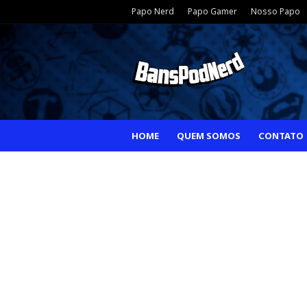
Papo Nerd
Papo Gamer
Nosso Papo
HOME
QUEM SOMOS
CONTATO