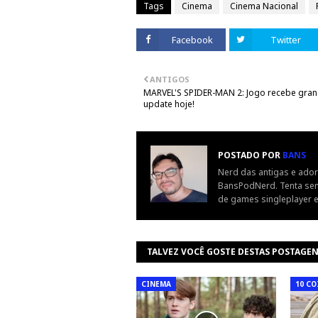
Tags
Cinema
Cinema Nacional
Facebook
Twitter
ANTIGOS
MARVEL'S SPIDER-MAN 2: Jogo recebe gra
update hoje!
POSTADO POR
BANS
Nerd das antigas e ador
BansPodNerd. Tenta sem
de games singleplayer e
TALVEZ VOCÊ GOSTE DESTAS POSTAGE
CINEMA
10 CO