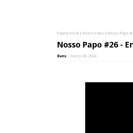
Página inicial
Nosso Papo
Nosso Papo #26
Nosso Papo #26 - E
Bans
março 08, 2024