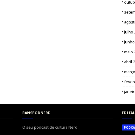
outub
setem
agost
julho
junho
maio 
abril 
março
fever
janei
BANSPODNERD
EDITAL
O seu podcast de cultura Nerd
PODCA