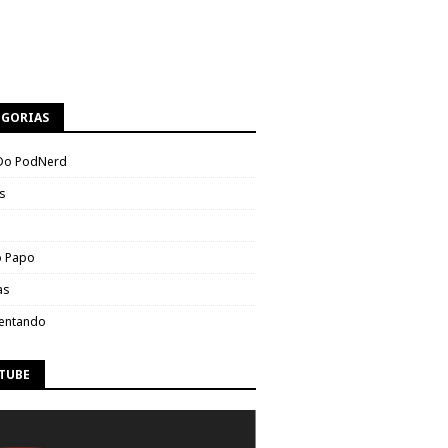
EGORIAS
Do PodNerd
s
 Papo
as
entando
TUBE