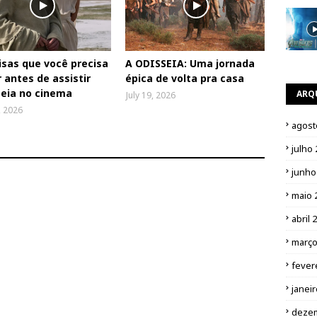
isas que você precisa
A ODISSEIA: Uma jornada
 antes de assistir
épica de volta pra casa
eia no cinema
ARQ
July 19, 2026
, 2026
agost
julho
junho
maio 
abril 
março
fever
janei
deze