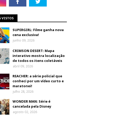
S VISTOS
SUPERGIRL: Filme ganha nova
cena exclusiva!
junho 09, 2026
CRIMSON DESERT: Mapa
interativo mostra localização
de todos os itens coletáveis
abril 09, 2026
REACHER: a série policial que
conheci por um vídeo curto e
maratonei!
julho 28, 2026
WONDER MAN: Série é
cancelada pela Disney
agosto 02, 2026