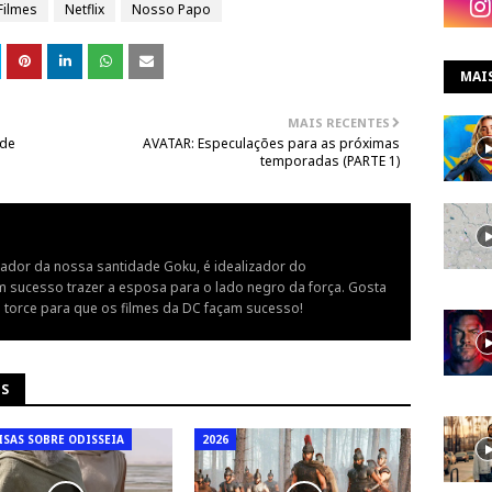
Filmes
Netflix
Nosso Papo
MAI
MAIS RECENTES
nde
AVATAR: Especulações para as próximas
temporadas (PARTE 1)
ador da nossa santidade Goku, é idealizador do
 sucesso trazer a esposa para o lado negro da força. Gosta
 torce para que os filmes da DC façam sucesso!
NS
ISAS SOBRE ODISSEIA
2026