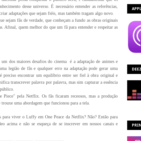
hecimento desse universo. É necessário entender as referências,
APP
e criar adaptações que sejam fiéis, mas também tragam algo novo.
que sejam fãs de verdade, que conheçam a fundo as obras originais
as. Afinal, quem melhor do que um fã para entender e respeitar as
 um dos maiores desafios do cinema é a adaptação de animes e
 uma legião de fãs e qualquer erro na adaptação pode gerar uma
DEE
reciso encontrar um equilíbrio entre ser fiel à obra original e
nifica transcrever palavra por palavra, mas sim capturar a essência
público.
e Piece" pela Netflix. Os fãs ficaram receosos, mas a produção
 e trouxe uma abordagem que funcionou para a tela.
tes para viver o Luffy em One Peace da Netflix? Não? Então para
ídeo acima e não se esqueça de se inscrever em nossos canais e
PRIN