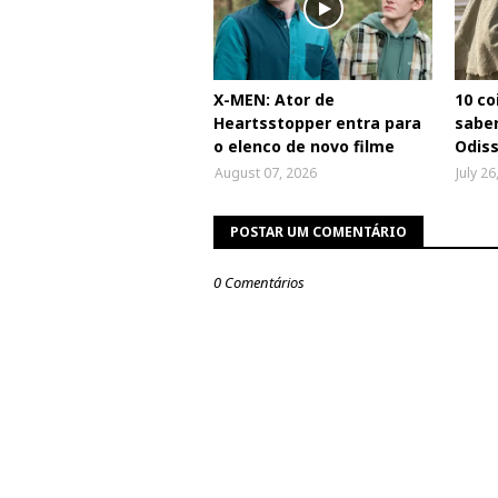
X-MEN: Ator de
10 co
Heartsstopper entra para
saber
o elenco de novo filme
Odiss
August 07, 2026
July 26
POSTAR UM COMENTÁRIO
0 Comentários