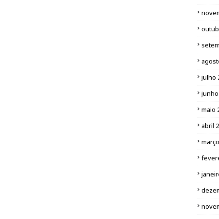
nove
outub
setem
agost
julho
junho
maio 
abril 
março
fever
janei
deze
nove