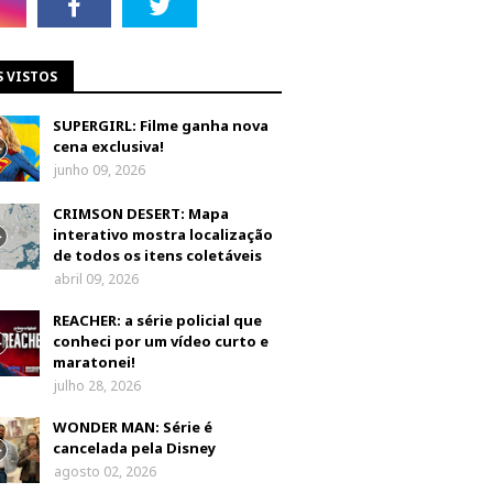
S VISTOS
SUPERGIRL: Filme ganha nova
cena exclusiva!
junho 09, 2026
CRIMSON DESERT: Mapa
interativo mostra localização
de todos os itens coletáveis
abril 09, 2026
REACHER: a série policial que
conheci por um vídeo curto e
maratonei!
julho 28, 2026
WONDER MAN: Série é
cancelada pela Disney
agosto 02, 2026