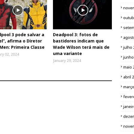
nove
outub
setem
pool 3 pode salvar a
Deadpool 3: fotos de
agost
l”, afirma o Diretor
bastidores indicam que
Men: Primeira Classe
Wade Wilson terá mais de
julho
uma variante
ry 02, 2024
junho
January 29, 2024
maio 
abril 
março
fever
janei
deze
nove