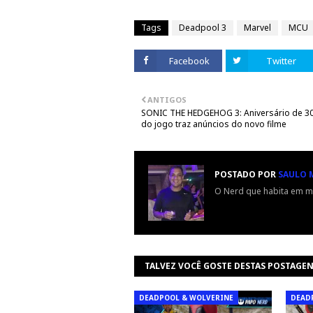
Tags
Deadpool 3
Marvel
MCU
Facebook
Twitter
ANTIGOS
SONIC THE HEDGEHOG 3: Aniversário de 3
do jogo traz anúncios do novo filme
POSTADO POR
SAULO 
O Nerd que habita em m
TALVEZ VOCÊ GOSTE DESTAS POSTAGE
DEADPOOL & WOLVERINE
DEAD