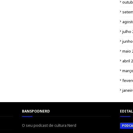
outub
setem
agost
julho
junho
maio 
abril 
março
fever
janei
BANSPODNERD
EDITAL
O seu podcast de cultura Nerd
PODCA