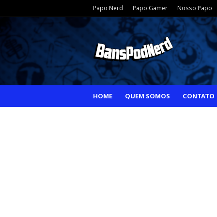
Papo Nerd
Papo Gamer
Nosso Papo
HOME
QUEM SOMOS
CONTATO