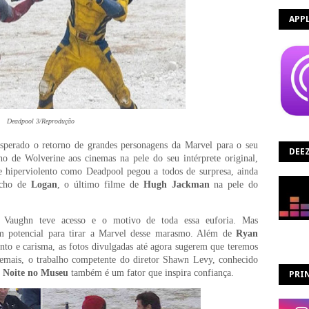
APP
Deadpool 3/Reprodução
esperado o retorno de grandes personagens da Marvel para o seu
DEE
no de Wolverine aos cinemas na pele do seu intérprete original,
 hiperviolento como Deadpool pegou a todos de surpresa, ainda
echo de
Logan
, o último filme de
Hugh Jackman
na pele do
Vaughn teve acesso e o motivo de toda essa euforia. Mas
tem potencial para tirar a Marvel desse marasmo. Além de
Ryan
nto e carisma, as fotos divulgadas até agora sugerem que teremos
demais, o trabalho competente do diretor Shawn Levy, conhecido
a Noite no Museu
também é um fator que inspira confiança.
PRIN