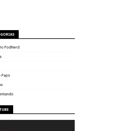
EGORIAS
Do PodNerd
s
 Papo
as
entando
TUBE