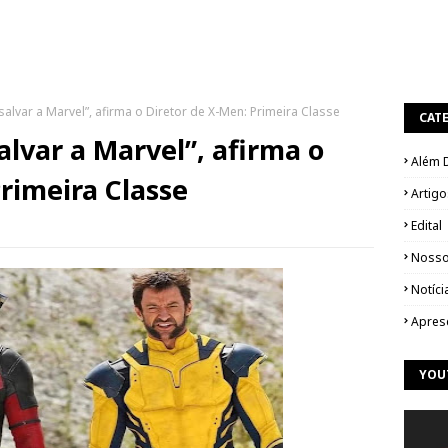
alvar a Marvel”, afirma o Diretor de X-Men: Primeira Classe
CAT
alvar a Marvel”, afirma o
Além 
rimeira Classe
Artigo
Edital
Nosso
Notíci
Apres
YOU