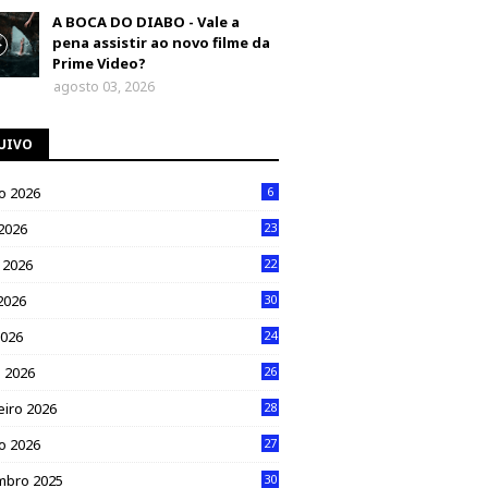
A BOCA DO DIABO - Vale a
pena assistir ao novo filme da
Prime Video?
agosto 03, 2026
UIVO
o 2026
6
 2026
23
 2026
22
2026
30
2026
24
 2026
26
eiro 2026
28
ro 2026
27
mbro 2025
30