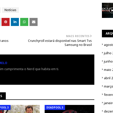
Notícias
ARQ
MAIS RECENTES
0 anos
Crunchyroll estará disponível nas Smart Tvs
agost
Samsung no Brasil
julho
junho
MELO
im cumprimenta o Nerd que habita em ti.
maio 
abril 
março
fever
NS
janei
POOL 3
DEADPOOL 3
deze