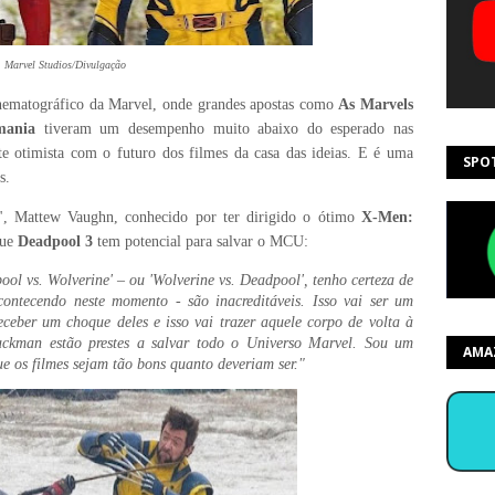
Marvel Studios/Divulgação
nematográfico da Marvel, onde grandes apostas como
As
Marvels
mania
tiveram um desempenho muito abaixo do esperado nas
nte otimista com o futuro dos filmes da casa das ideias. E é uma
SPO
s.
", Mattew Vaughn, conhecido por ter dirigido o ótimo
X-Men:
que
Deadpool 3
tem potencial para salvar o MCU:
ol vs. Wolverine' – ou 'Wolverine vs. Deadpool', tenho certeza de
ontecendo neste momento - são inacreditáveis. Isso vai ser um
ceber um choque deles e isso vai trazer aquele corpo de volta à
kman estão prestes a salvar todo o Universo Marvel.
Sou um
AMA
e os filmes sejam tão bons quanto deveriam ser."