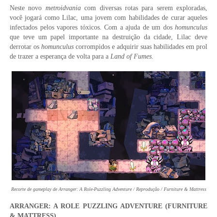
Neste novo
metroidvania
com diversas rotas para serem exploradas,
você jogará como Lilac, uma jovem com habilidades de curar aqueles
infectados pelos vapores tóxicos. Com a ajuda de um dos
homunculus
que teve um papel importante na destruição da cidade, Lilac deve
derrotar os
homunculus
corrompidos e adquirir suas habilidades em prol
de trazer a esperança de volta para a
Land of Fumes
.
Recorte de gameplay de Arranger: A Role-Puzzling Adventure / Reprodução / Furniture & Mattress
ARRANGER: A ROLE PUZZLING ADVENTURE (FURNITURE
& MATTRESS)