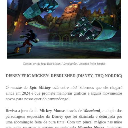
Concept art do jogo Epic Mickey / Divulgação / Junction Point Studios
DISNEY EPIC MICKEY: REBRUSHED (DISNEY, THQ NORDIC)
O
remake
de
Epic Mickey
está entre nós! Sabemos que ele chegará
ainda em 2024 e que promete melhorias gráficas e alguns movimentos
novos para nosso querido camundongo!
Reviva a jornada de
Mickey Mouse
através de
Wasteland
, a utopia dos
personagens esquecidos da
Disney
que foi dizimada e deturpada por
uma abominação feita de pura tinta! Com um pincel mágico nas mãos
que pode reverter o estrago causado pela
Mancha Negra
, lute para