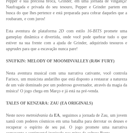
Pepper e sua preciosa broca, Grinder, em uma jornada de vingança!
Naufragada e privada do seu tesouro, Pepper e Grinder partem em
busca do que lhes pertence e está preparada para cobrar daqueles que a
roubaram, e com juros!
Esta aventura de plataforma
2D
com estilo
16-BITS
promete uma
gameplay dinâmica e divertida, onde você pode quebrar tudo o que
estiver na sua frente com a ajuda de Grinder, adquirindo tesouros e
upgrades
para que a escavação nunca pare!
SNUFKIN: MELODY OF MOOMINVALLEY (RAW FURY)
Nesta aventura musical com uma narrativa cativante, você controla
Farisco, um musicista andarilho que está disposto a restaurar a natureza
de um vale dominado por um poderoso governador, através da magia da
música! O jogo chega em Março e já está na pré-venda.
TALES OF KENZARA: ZAU (EA ORIGINALS)
Neste novo
metroidvania
da
EA
, seguimos a jornada de Zau, um jovem
xamã com poderes cósmicos em uma batalha para derrotar os deuses e
recuperar o espírito de seu pai. O jogo promete uma narrativa