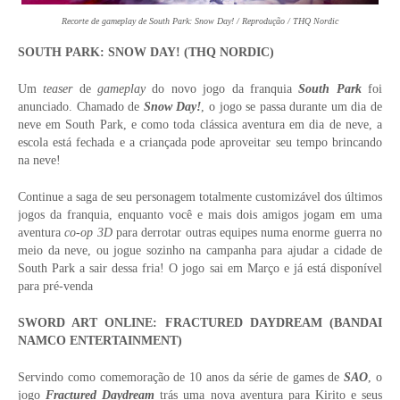
Recorte de gameplay de South Park: Snow Day! / Reprodução / THQ Nordic
SOUTH PARK: SNOW DAY! (THQ NORDIC)
Um
teaser
de
gameplay
do novo jogo da franquia
South Park
foi
anunciado. Chamado de
Snow Day!
, o jogo se passa durante um dia de
neve em South Park, e como toda clássica aventura em dia de neve, a
escola está fechada e a criançada pode aproveitar seu tempo brincando
na neve!
Continue a saga de seu personagem totalmente customizável dos últimos
jogos da franquia, enquanto você e mais dois amigos jogam em uma
aventura
co-op 3D
para derrotar outras equipes numa enorme guerra no
meio da neve, ou jogue sozinho na campanha para ajudar a cidade de
South Park a sair dessa fria! O jogo sai em Março e já está disponível
para pré-venda
SWORD ART ONLINE: FRACTURED DAYDREAM (BANDAI
NAMCO ENTERTAINMENT)
Servindo como comemoração de 10 anos da série de games de
SAO
, o
jogo
Fractured Daydream
trás uma nova aventura para Kirito e seus