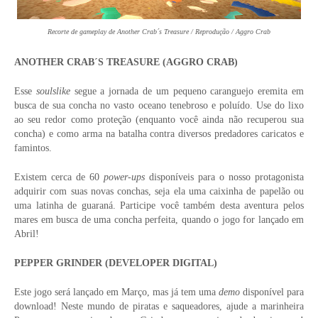
Recorte de gameplay de Another Crab´s Treasure / Reprodução / Aggro Crab
ANOTHER CRAB´S TREASURE (AGGRO CRAB)
Esse
soulslike
segue a jornada de um pequeno caranguejo eremita em
busca de sua concha no vasto oceano tenebroso e poluído. Use do lixo
ao seu redor como proteção (enquanto você ainda não recuperou sua
concha) e como arma na batalha contra diversos predadores caricatos e
famintos.
Existem cerca de 60
power-ups
disponíveis para o nosso protagonista
adquirir com suas novas conchas, seja ela uma caixinha de papelão ou
uma latinha de guaraná. Participe você também desta aventura pelos
mares em busca de uma concha perfeita, quando o jogo for lançado em
Abril!
PEPPER GRINDER (DEVELOPER DIGITAL)
Este jogo será lançado em Março, mas já tem uma
demo
disponível para
download! Neste mundo de piratas e saqueadores, ajude a marinheira