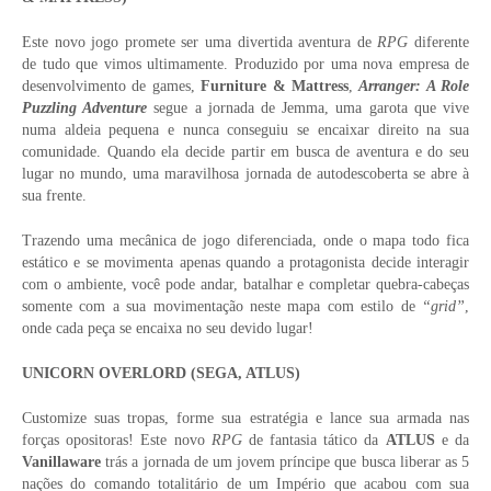
Este novo jogo promete ser uma divertida aventura de
RPG
diferente
de tudo que vimos ultimamente. Produzido por uma nova empresa de
desenvolvimento de games,
Furniture & Mattress
,
Arranger: A Role
Puzzling Adventure
segue a jornada de Jemma, uma garota que vive
numa aldeia pequena e nunca conseguiu se encaixar direito na sua
comunidade. Quando ela decide partir em busca de aventura e do seu
lugar no mundo, uma maravilhosa jornada de autodescoberta se abre à
sua frente.
Trazendo uma mecânica de jogo diferenciada, onde o mapa todo fica
estático e se movimenta apenas quando a protagonista decide interagir
com o ambiente, você pode andar, batalhar e completar quebra-cabeças
somente com a sua movimentação neste mapa com estilo de
“grid”
,
onde cada peça se encaixa no seu devido lugar!
UNICORN OVERLORD (SEGA, ATLUS)
Customize suas tropas, forme sua estratégia e lance sua armada nas
forças opositoras! Este novo
RPG
de fantasia tático da
ATLUS
e da
Vanillaware
trás a jornada de um jovem príncipe que busca liberar as 5
nações do comando totalitário de um Império que acabou com sua