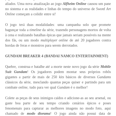
aliados. Uma nova atualização ao jogo
Alfheim Online
causou um pane
no sistema e as realidades e linhas do tempo do universo de
Sword Art
Online
começam a colidir entre si!
O jogo terá duas modalidades: uma campanha solo que promete
bagunçar toda a
timeline
da série, trazendo personagens mortos de volta
à cena e realizando batalhas épicas que jamais seriam possíveis na mente
dos fãs, ou um modo
multiplayer
online
de até 20 jogadores contra
hordas de feras e monstros para serem derrotados.
GUNDAM BREAKER 4 (BANDAI NAMCO ENTERTAINMENT)
Quebre, construa e batalhe até a morte neste novo jogo da série
Mobile
Suit Gundam
! Os jogadores podem montar seus próprios robôs
gigantes a partir de mais de 250
kits
básicos de diversos
Gundams
clássicos da série, mesclando quantas peças quiser e partindo para um
combate
online
, tudo para ver qual
Gundam
é o melhor!
Colete as peças de seus inimigos caídos e adicione-as ao seu arsenal, ou
gaste boa parte de seu tempo criando cenários épicos e poses
fenomenais para capturar as melhores imagens no modo foto, aqui
chamado de
modo diorama
! O jogo ainda não possui data de