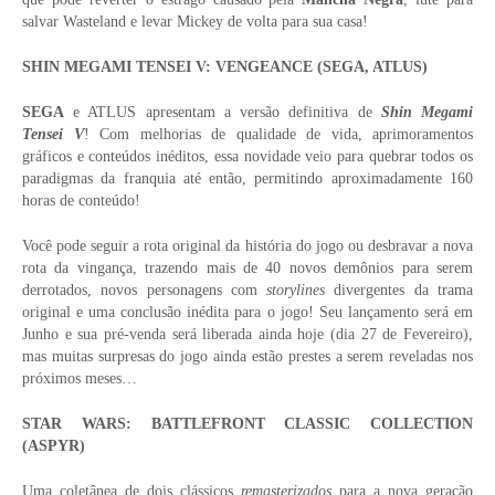
salvar Wasteland e levar Mickey de volta para sua casa!
SHIN MEGAMI TENSEI V: VENGEANCE (SEGA, ATLUS)
SEGA
e ATLUS apresentam a versão definitiva de
Shin Megami
Tensei V
! Com melhorias de qualidade de vida, aprimoramentos
gráficos e conteúdos inéditos, essa novidade veio para quebrar todos os
paradigmas da franquia até então, permitindo aproximadamente 160
horas de conteúdo!
Você pode seguir a rota original da história do jogo ou desbravar a nova
rota da vingança, trazendo mais de 40 novos demônios para serem
derrotados, novos personagens com
storylines
divergentes da trama
original e uma conclusão inédita para o jogo! Seu lançamento será em
Junho e sua pré-venda será liberada ainda hoje (dia 27 de Fevereiro),
mas muitas surpresas do jogo ainda estão prestes a serem reveladas nos
próximos meses…
STAR WARS: BATTLEFRONT CLASSIC COLLECTION
(ASPYR)
Uma coletânea de dois clássicos
remasterizados
para a nova geração