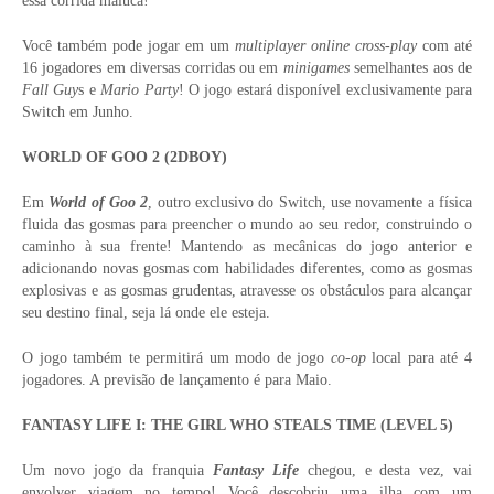
essa corrida maluca!
Você também pode jogar em um
multiplayer online cross-play
com até
16 jogadores em diversas corridas ou em
minigames
semelhantes aos de
Fall Guy
s e
Mario Party
! O jogo estará disponível exclusivamente para
Switch em Junho.
WORLD OF GOO 2 (2DBOY)
Em
World of Goo 2
, outro exclusivo do Switch, use novamente a física
fluida das gosmas para preencher o mundo ao seu redor, construindo o
caminho à sua frente! Mantendo as mecânicas do jogo anterior e
adicionando novas gosmas com habilidades diferentes, como as gosmas
explosivas e as gosmas grudentas, atravesse os obstáculos para alcançar
seu destino final, seja lá onde ele esteja.
O jogo também te permitirá um modo de jogo
co-op
local para até 4
jogadores. A previsão de lançamento é para Maio.
FANTASY LIFE I: THE GIRL WHO STEALS TIME (LEVEL 5)
Um novo jogo da franquia
Fantasy Life
chegou, e desta vez, vai
envolver viagem no tempo! Você descobriu uma ilha com um