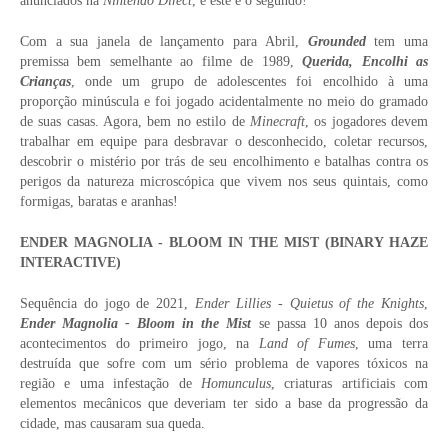
anunciados na
Nintendo Direct
, e este é o segundo!
Com a sua janela de lançamento para Abril,
Grounded
tem uma
premissa bem semelhante ao filme de 1989,
Querida, Encolhi as
Crianças
, onde um grupo de adolescentes foi encolhido à uma
proporção minúscula e foi jogado acidentalmente no meio do gramado
de suas casas. Agora, bem no estilo de
Minecraft
, os jogadores devem
trabalhar em equipe para desbravar o desconhecido, coletar recursos,
descobrir o mistério por trás de seu encolhimento e batalhas contra os
perigos da natureza microscópica que vivem nos seus quintais, como
formigas, baratas e aranhas!
ENDER MAGNOLIA - BLOOM IN THE MIST (BINARY HAZE
INTERACTIVE)
Sequência do jogo de 2021,
Ender Lillies - Quietus of the Knights
,
Ender Magnolia - Bloom in the Mist
se passa 10 anos depois dos
acontecimentos do primeiro jogo, na
Land of Fumes
, uma terra
destruída que sofre com um sério problema de vapores tóxicos na
região e uma infestação de
Homunculus
, criaturas artificiais com
elementos mecânicos que deveriam ter sido a base da progressão da
cidade, mas causaram sua queda.