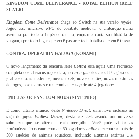
KINGDOM COME DELIVERANCE - ROYAL EDITION (DEEP
SILVER)
Kingdom Come Deliverance
chega ao Switch na sua versão
royale
!
Jogue esse imersivo
RPG
de combate medieval e embarque numa
aventura por todo o império romano, enquanto conta sua história de
vingança por todo lugar que você passar e toda batalha que você travar.
CONTRA: OPERATION GALUGA (KONAMI)
O novo lançamento da lendária série
Contra
está aqui! Uma recriação
completa dos clássicos jogos de ação
run´n´gun
dos anos 80, agora com
gráficos e sons modernos, novos níveis, novos chefões, novas mecânicas
de jogos, novas armas e um combate
co-op
de até 4 jogadores!
ENDLESS OCEAN: LUMINOUS (NINTENDO)
E como último anúncio deste
Nintendo Direct
, uma nova inclusão na
saga de jogos
Endless Ocean
, desta vez desbravando um universo
submerso que se altera a cada mergulho! Você pode visitar as
profundezas do oceano com até 30 jogadores
online
e encontrar mais de
500 espécies de animais aquáticos, incluindo algumas extintas …e