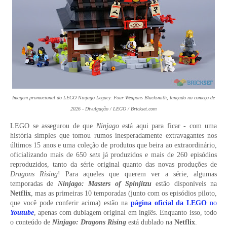
Imagem promocional do LEGO Ninjago Legacy: Four Weapons Blacksmith, lançado no começo de
2026 - Divulgação / LEGO / Brickset.com
LEGO se assegurou de que
Ninjago
está aqui para ficar - com uma
história simples que tomou rumos inesperadamente extravagantes nos
últimos 15 anos e uma coleção de produtos que beira ao extraordinário,
oficializando mais de 650
sets
já produzidos e mais de 260 episódios
reproduzidos, tanto da série original quanto das novas produções de
Dragons Rising
! Para aqueles que querem ver a série, algumas
temporadas de
Ninjago:
Masters of Spinjitzu
estão disponíveis na
Netflix
, mas as primeiras 10 temporadas (junto com os episódios piloto,
que você pode conferir acima) estão na
página oficial da LEGO
no
Youtube
, apenas com dublagem original em inglês. Enquanto isso, todo
o conteúdo de
Ninjago: Dragons Rising
está dublado na
Netflix
.