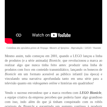
Coletânea dos episódios-piloto de Ninjago: Masters of Spinjitzu - Reprodução / LEGO / Youtube
Mesmo assim, tudo começou em 2001, quando a LEGO lançou a linha
de produtos (e a série animada)
Bionicle
, que revolucionou a marca ao
realizar algo que nunca tinha feito antes: produzir uma linha de
produtos com foco em conteúdo transmidiático, lançando os bonecos de
Bionicle
em um formato acessível ao público infantil (na época) e
vinculando uma narrativa aprofundada tanto em uma série para a
televisão quanto em
videogames online
e histórias em quadrinhos!
Vendo o sucesso estrondoso que a marca recebeu com
LEGO Bionicle
,
a equipe criativa da empresa percebeu que poderia fazer algo grandioso
com isso, indo além do que já tinham conquistado com os robôs
originais de
Bionicle
e garantindo um sustento contínuo à produzir