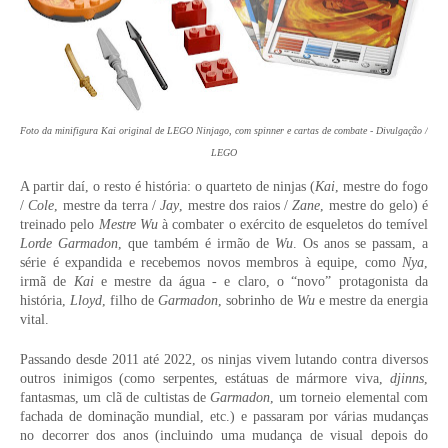
Foto da minifigura Kai original de LEGO Ninjago, com spinner e cartas de combate - Divulgação /
LEGO
A partir daí, o resto é história: o quarteto de ninjas (
Kai
, mestre do fogo
/
Cole
, mestre da terra /
Jay
, mestre dos raios /
Zane
, mestre do gelo) é
treinado pelo
Mestre Wu
à combater o exército de esqueletos do temível
Lorde Garmadon
, que também é irmão de
Wu
. Os anos se passam, a
série é expandida e recebemos novos membros à equipe, como
Nya
,
irmã de
Kai
e mestre da água - e claro, o “novo” protagonista da
história,
Lloyd
, filho de
Garmadon
, sobrinho de
Wu
e mestre da energia
vital.
Passando desde 2011 até 2022, os ninjas vivem lutando contra diversos
outros inimigos (como serpentes, estátuas de mármore viva,
djinns
,
fantasmas, um clã de cultistas de
Garmadon
, um torneio elemental com
fachada de dominação mundial, etc.) e passaram por várias mudanças
no decorrer dos anos (incluindo uma mudança de visual depois do