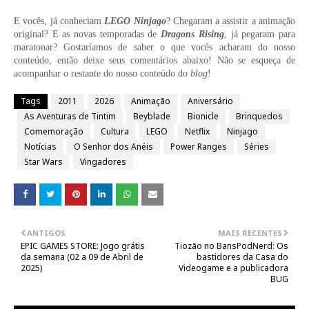
E vocês, já conheciam
LEGO Ninjago
? Chegaram a assistir a animação
original? E as novas temporadas de
Dragons Rising
, já pegaram para
maratonar? Gostaríamos de saber o que vocês acharam do nosso
conteúdo, então deixe seus comentários abaixo! Não se esqueça de
acompanhar o restante do nosso conteúdo do
blog
!
Tags
2011
2026
Animação
Aniversário
As Aventuras de Tintim
Beyblade
Bionicle
Brinquedos
Comemoração
Cultura
LEGO
Netflix
Ninjago
Notícias
O Senhor dos Anéis
Power Ranges
Séries
Star Wars
Vingadores
ANTIGOS
MAIS RECENTES
EPIC GAMES STORE: Jogo grátis
Tiozão no BansPodNerd: Os
da semana (02 a 09 de Abril de
bastidores da Casa do
2025)
Videogame e a publicadora
BUG