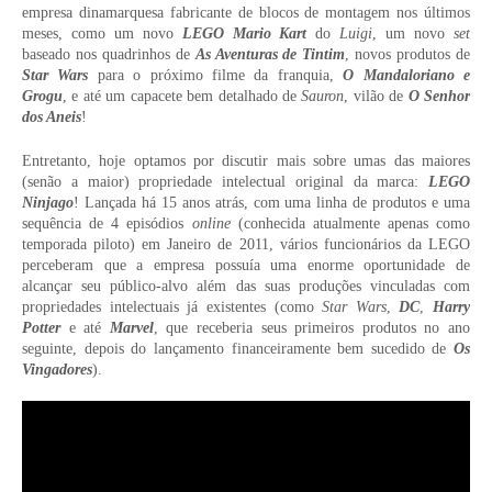
empresa dinamarquesa fabricante de blocos de montagem nos últimos
meses, como um novo
LEGO Mario Kart
do
Luigi
, um novo
set
baseado nos quadrinhos de
As Aventuras de Tintim
, novos produtos de
Star Wars
para o próximo filme da franquia,
O Mandaloriano e
Grogu
, e até um capacete bem detalhado de
Sauron
, vilão de
O Senhor
dos Aneis
!
Entretanto, hoje optamos por discutir mais sobre umas das maiores
(senão a maior) propriedade intelectual original da marca:
LEGO
Ninjago
! Lançada há 15 anos atrás, com uma linha de produtos e uma
sequência de 4 episódios
online
(conhecida atualmente apenas como
temporada piloto) em Janeiro de 2011, vários funcionários da LEGO
perceberam que a empresa possuía uma enorme oportunidade de
alcançar seu público-alvo além das suas produções vinculadas com
propriedades intelectuais já existentes (como
Star Wars
,
DC
,
Harry
Potter
e até
Marvel
, que receberia seus primeiros produtos no ano
seguinte, depois do lançamento financeiramente bem sucedido de
Os
Vingadores
).