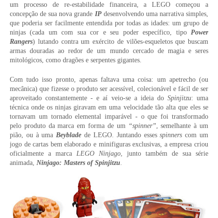
um processo de re-estabilidade financeira, a LEGO começou a
concepção de sua nova grande
IP
desenvolvendo uma narrativa simples,
que poderia ser facilmente entendida por todas as idades: um grupo de
ninjas (cada um com sua cor e seu poder específico, tipo
Power
Rangers
) lutando contra um exército de vilões-esqueletos que buscam
armas douradas ao redor de um mundo cercado de magia e seres
mitológicos, como dragões e serpentes gigantes.
Com tudo isso pronto, apenas faltava uma coisa: um apetrecho (ou
mecânica) que fizesse o produto ser acessível, colecionável e fácil de ser
aproveitado constantemente - e aí veio-se a ideia do
Spinjitzu
: uma
técnica onde os ninjas giravam em uma velocidade tão alta que eles se
tornavam um tornado elemental imparável - o que foi transformado
pelo produto da marca em forma de um
“spinner”
, semelhante à um
pião, ou à uma
Beyblade
de LEGO. Juntando esses
spinners
com um
jogo de cartas bem elaborado e minifiguras exclusivas, a empresa criou
oficialmente a marca
LEGO Ninjago
, junto também de sua série
animada,
Ninjago: Masters of Spinjitzu
.