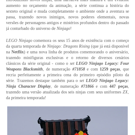
aumento no orçamento da animação, a série continua a história do
sexteto original e muda completamente o ambiente onde a aventura se
passa, trazendo novos inimigos, novos poderes elementais, novas
versões de personagens antigos e mistérios profundos dentro do passado
já conturbado do universo de
Ninjago
!
LEGO Ninjago
comemora os seus 15 anos de existência com o começo
da quarta temporada de
Ninjago: Dragons Rising
(que já está disponível
na
Netflix
) e uma nova linha de produtos comemorando o aniversário,
trazendo minifiguras exclusivas e o retorno de diversos cenários
clássicos da série original - como o
set
LEGO Ninjago Legacy: Four
Weapons Blacksmith
, de numeração
#71858
e com
1259 peças
, que
recria perfeitamente a primeira cena do primeiro episódio piloto da
série. Trazemos destaque também para o
set
LEGO Ninjago Legacy:
Ninja Character Display
, de numeração
#71866
e com
447 peças
,
trazendo uma versão atualizada dos seis ninjas com seus uniformes
ZX
,
da primeira temporada!