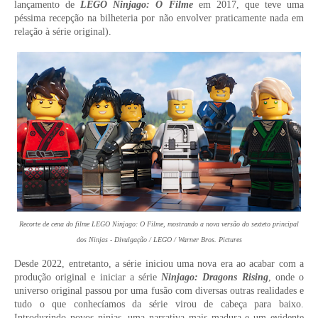
lançamento de
LEGO Ninjago: O Filme
em 2017, que teve uma
péssima recepção na bilheteria por não envolver praticamente nada em
relação à série original).
Recorte de cena do filme LEGO Ninjago: O Filme, mostrando a nova versão do sexteto principal
dos Ninjas - Divulgação / LEGO / Warner Bros. Pictures
Desde 2022, entretanto, a série iniciou uma nova era ao acabar com a
produção original e iniciar a série
Ninjago: Dragons Rising
, onde o
universo original passou por uma fusão com diversas outras realidades e
tudo o que conhecíamos da série virou de cabeça para baixo.
Introduzindo novos ninjas, uma narrativa mais madura e um evidente