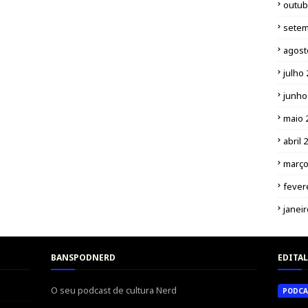
outub
setem
agost
julho
junho
maio 
abril 
março
fever
janei
BANSPODNERD
EDITAL
O seu podcast de cultura Nerd
PODCA