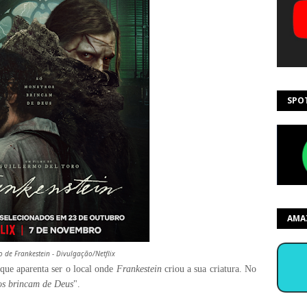
SPO
AMA
o de Frankestein - Divulgação/Netflix
ue aparenta ser o local onde
Frankestein
criou a sua criatura. No
os brincam de Deus
".