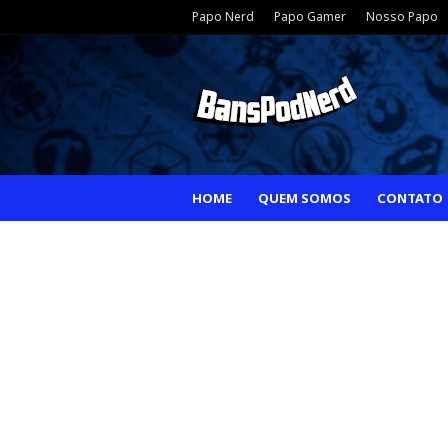
Papo Nerd
Papo Gamer
Nosso Papo
HOME
QUEM SOMOS
CONTATO