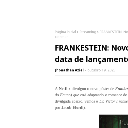
Página inicial
Streaming
FRANKESTEIN: No
cinemas
FRANKESTEIN: Novo
data de lançament
Jhonathan Aziel
outubro 19, 2025
A
Netflix
divulgou o novo pôster de
Frankes
do Fauno) que está
adaptando o
romance de 
divulgada abaixo, vemos o
Dr.
Victor Franke
por
Jacob Elordi
).