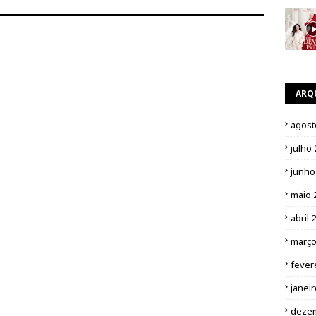
ARQ
agost
julho
junho
maio 
abril 
março
fever
janei
deze