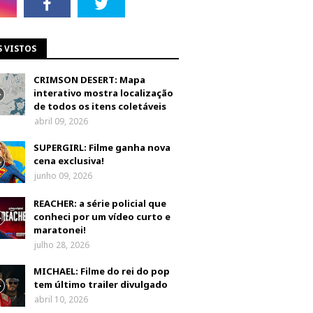
S VISTOS
CRIMSON DESERT: Mapa
interativo mostra localização
de todos os itens coletáveis
abril 09, 2026
SUPERGIRL: Filme ganha nova
cena exclusiva!
junho 09, 2026
REACHER: a série policial que
conheci por um vídeo curto e
maratonei!
julho 28, 2026
MICHAEL: Filme do rei do pop
tem último trailer divulgado
abril 10, 2026