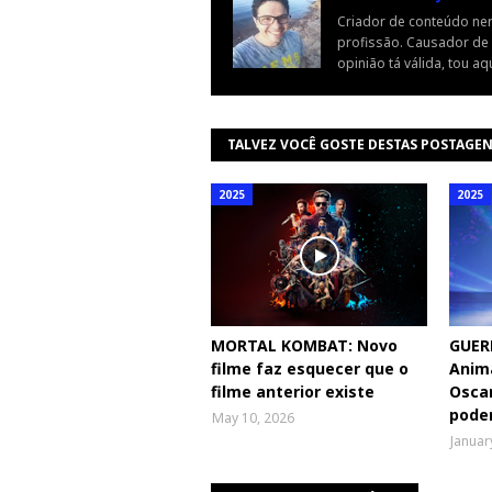
Criador de conteúdo ne
profissão. Causador de o
opinião tá válida, tou aqu
TALVEZ VOCÊ GOSTE DESTAS POSTAGE
2025
2025
MORTAL KOMBAT: Novo
GUER
filme faz esquecer que o
Anima
filme anterior existe
Oscar
poder
May 10, 2026
Januar