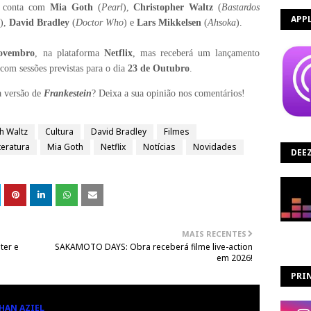
m conta com
Mia Goth
(
Pearl
),
Christopher Waltz
(
Bastardos
APP
),
David Bradley
(
Doctor Who
) e
Lars Mikkelsen
(
Ahsoka
).
ovembro
, na plataforma
Netflix
, mas receberá um lançamento
 com sessões previstas para o dia
23 de Outubro
.
a versão de
Frankestein
? Deixa a sua opinião nos comentários!
h Waltz
Cultura
David Bradley
Filmes
iteratura
Mia Goth
Netflix
Notícias
Novidades
DEE
MAIS RECENTES
ter e
SAKAMOTO DAYS: Obra receberá filme live-action
em 2026!
PRIN
HAN AZIEL