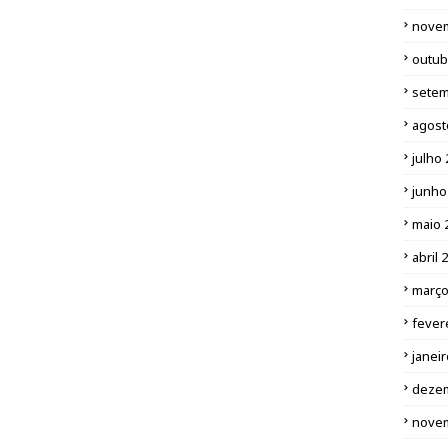
nove
outub
setem
agost
julho
junho
maio 
abril 
março
fever
janei
deze
nove