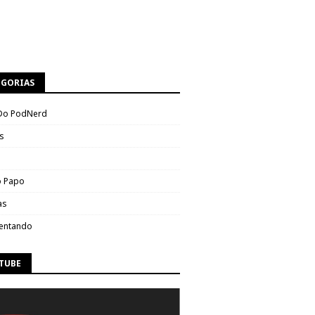
EGORIAS
Do PodNerd
s
 Papo
as
entando
TUBE