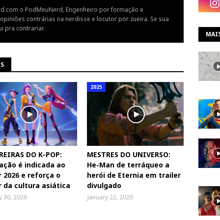
rd com o PodMeuNerd, Engenheiro por formação e
piniões contrárias na nerdisse e locutor por zueira. Se sua
i pra contrariar.
MAI
NS
2025
REIRAS DO K-POP:
MESTRES DO UNIVERSO:
ção é indicada ao
He-Man de terráqueo a
 2026 e reforça o
herói de Eternia em trailer
 da cultura asiática
divulgado
y 30, 2026
January 22, 2026