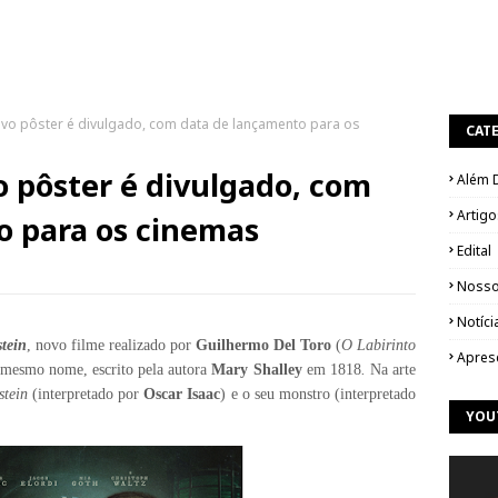
vo pôster é divulgado, com data de lançamento para os
CAT
 pôster é divulgado, com
Além 
Artigo
o para os cinemas
Edital
Nosso
Notíci
tein
, novo filme
realizado por
Guilhermo Del Toro
(
O Labirinto
Apres
mesmo nome, escrito pela autora
Mary Shalley
em 1818
.
Na arte
stein
(interpretado por
Oscar Isaac
) e o seu monstro (interpretado
YOU