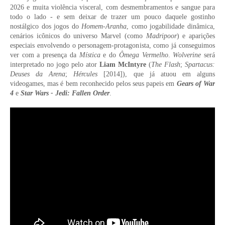
2026 e muita violência visceral, com desmembramentos e sangue para
todo o lado - e sem deixar de trazer um pouco daquele gostinho
nostálgico dos jogos do
Homem-Aranha
, como jogabilidade dinâmica,
cenários icônicos do universo Marvel (como
Madripoor
) e aparições
especiais envolvendo o personagem-protagonista, como já conseguimos
ver com a presença da
Mística
e do
Ômega Vermelho
.
Wolverine
será
interpretado no jogo pelo ator
Liam McIntyre
(
The Flash
;
Spartacus:
Deuses da Arena
;
Hércules
[2014]), que já atuou em alguns
videogames, mas é bem reconhecido pelos seus papeis em
Gears of War
4
e
Star Wars - Jedi: Fallen Order
.