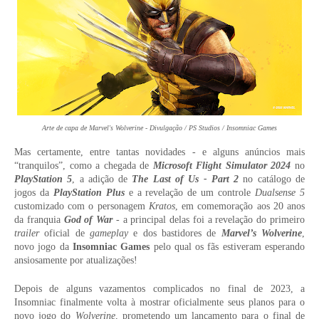
Arte de capa de Marvel's Wolverine - Divulgação / PS Studios / Insomniac Games
Mas certamente, entre tantas novidades - e alguns anúncios mais
“tranquilos”, como a chegada de
Microsoft Flight Simulator 2024
no
PlayStation 5
, a adição de
The Last of Us - Part 2
no catálogo de
jogos da
PlayStation Plus
e a revelação de um controle
Dualsense 5
customizado com o personagem
Kratos
, em comemoração aos 20 anos
da franquia
God of War
- a principal delas foi a revelação do primeiro
trailer
oficial de
gameplay
e dos bastidores de
Marvel’s Wolverine
,
novo jogo da
Insomniac Games
pelo qual os fãs estiveram esperando
ansiosamente por atualizações!
Depois de alguns vazamentos complicados no final de 2023, a
Insomniac finalmente volta à mostrar oficialmente seus planos para o
novo jogo do
Wolverine
, prometendo um lançamento para o final de