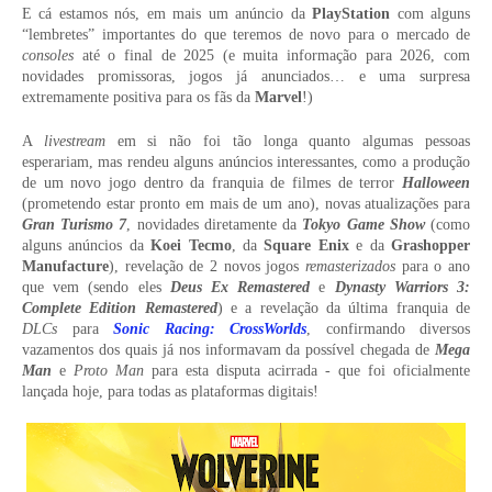
E cá estamos nós, em mais um anúncio da
PlayStation
com alguns
“lembretes” importantes do que teremos de novo para o mercado de
consoles
até o final de 2025 (e muita informação para 2026, com
novidades promissoras, jogos já anunciados… e uma surpresa
extremamente positiva para os fãs da
Marvel
!)
A
livestream
em si não foi tão longa quanto algumas pessoas
esperariam, mas rendeu alguns anúncios interessantes, como a produção
de um novo jogo dentro da franquia de filmes de terror
Halloween
(prometendo estar pronto em mais de um ano), novas atualizações para
Gran Turismo 7
, novidades diretamente da
Tokyo Game Show
(como
alguns anúncios da
Koei Tecmo
, da
Square Enix
e da
Grashopper
Manufacture
), revelação de 2 novos jogos
remasterizados
para o ano
que vem (sendo eles
Deus Ex Remastered
e
Dynasty Warriors 3:
Complete Edition Remastered
) e a revelação da última franquia de
DLCs
para
Sonic Racing: CrossWorlds
, confirmando diversos
vazamentos dos quais já nos informavam da possível chegada de
Mega
Man
e
Proto Man
para esta disputa acirrada - que foi oficialmente
lançada hoje, para todas as plataformas digitais!