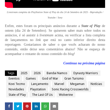
Livestream completa da PlayStation State of Play do dia 24 de Setembro de 2025 - Reprodução /
Youtube / Sony
Enfim, estes foram os principais anúncios durante a
State of Play
de
ontem (dia 24 de Setembro). Se quiserem saber mais sobre todos os
anúncios, é só assistir à
livestream
acima, ou verificar a lista completa
de lançamentos no
link
que está no canto inferior direito desta
reportagem. Gostaríamos de saber o que vocês acharam do nosso
conteúdo, então deixe seus comentários abaixo! Não se esqueça de
acompanhar o restante do nosso conteúdo do
blog
!
Continua na próxima página
Tags
2025
2026
Bandai Namco
Dynasty Warriors
Eventos
Games
God of War
Gran Turismo
Koei Tecmo
Lançamento
Marvel
Megaman
Notícias
Novidades
Playstation
Sonic Racing Crossworlds
State of Play
The Last Of Us
Wolverine