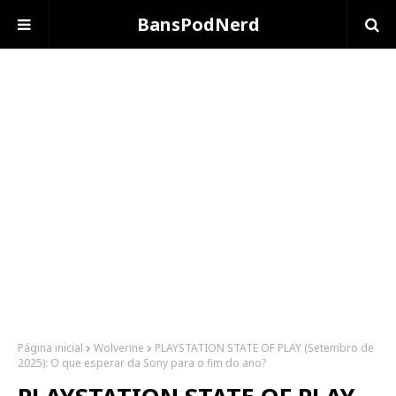
BansPodNerd
Página inicial
Wolverine
PLAYSTATION STATE OF PLAY (Setembro de
2025): O que esperar da Sony para o fim do ano?