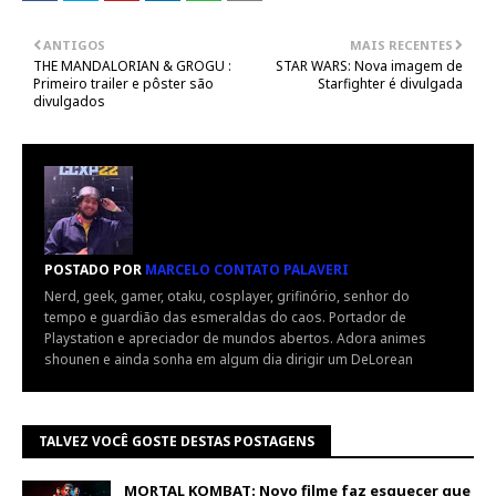
ANTIGOS
MAIS RECENTES
THE MANDALORIAN & GROGU :
STAR WARS: Nova imagem de
Primeiro trailer e pôster são
Starfighter é divulgada
divulgados
POSTADO POR
MARCELO CONTATO PALAVERI
Nerd, geek, gamer, otaku, cosplayer, grifinório, senhor do
tempo e guardião das esmeraldas do caos. Portador de
Playstation e apreciador de mundos abertos. Adora animes
shounen e ainda sonha em algum dia dirigir um DeLorean
TALVEZ VOCÊ GOSTE DESTAS POSTAGENS
MORTAL KOMBAT: Novo filme faz esquecer que