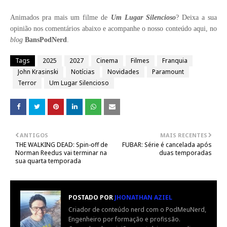
Animados pra mais um filme de
Um Lugar Silencioso
? Deixa a sua
opinião nos comentários abaixo e acompanhe o nosso conteúdo aqui, no
blog
BansPodNerd
.
Tags
2025
2027
Cinema
Filmes
Franquia
John Krasinski
Notícias
Novidades
Paramount
Terror
Um Lugar Silencioso
ANTIGOS
MAIS RECENTES
THE WALKING DEAD: Spin-off de
FUBAR: Série é cancelada após
Norman Reedus vai terminar na
duas temporadas
sua quarta temporada
POSTADO POR
JHONATHAN AZIEL
Criador de conteúdo nerd com o PodMeuNerd,
Engenheiro por formação e profissão.