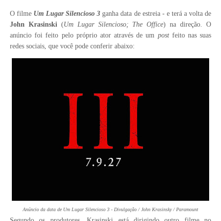
O filme
Um Lugar Silencioso 3
ganha data de estreia - e terá a volta de
John Krasinski
(
Um Lugar Silencioso; The Office
) na direção.
O
anúncio foi feito pelo próprio ator através de um
post
feito nas suas
redes sociais, que você pode conferir abaixo:
Anúncio da data de Um Lugar Silencioso 3 - Divulgação / John Krasinsky / Paramount
Segundo os produtores, Krasinski está dirigindo outro filme no