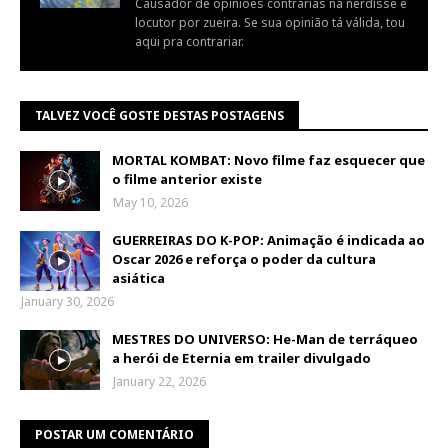
Causador de opiniões contrárias na nerdisse e
locutor por zueira. Se sua opinião tá válida, tou
aqui pra contrariar.
TALVEZ VOCÊ GOSTE DESTAS POSTAGENS
MORTAL KOMBAT: Novo filme faz esquecer que
o filme anterior existe
May 10, 2026
GUERREIRAS DO K-POP: Animação é indicada ao
Oscar 2026 e reforça o poder da cultura
asiática
January 30, 2026
MESTRES DO UNIVERSO: He-Man de terráqueo
a herói de Eternia em trailer divulgado
January 22, 2026
POSTAR UM COMENTÁRIO