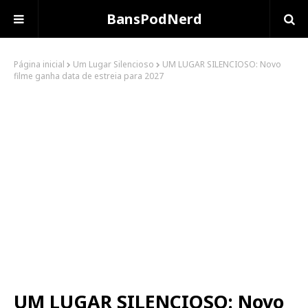
BansPodNerd
Página inicial
Um Lugar Silencioso
UM LUGAR SILENCIOSO: Novo
filme ganha data de estreia para 2027
UM LUGAR SILENCIOSO: Novo