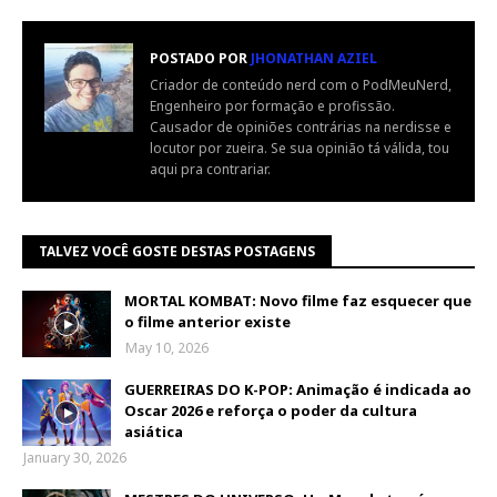
POSTADO POR
JHONATHAN AZIEL
Criador de conteúdo nerd com o PodMeuNerd,
Engenheiro por formação e profissão.
Causador de opiniões contrárias na nerdisse e
locutor por zueira. Se sua opinião tá válida, tou
aqui pra contrariar.
TALVEZ VOCÊ GOSTE DESTAS POSTAGENS
MORTAL KOMBAT: Novo filme faz esquecer que
o filme anterior existe
May 10, 2026
GUERREIRAS DO K-POP: Animação é indicada ao
Oscar 2026 e reforça o poder da cultura
asiática
January 30, 2026