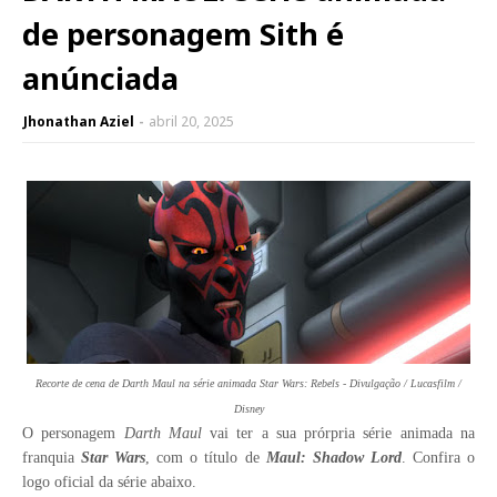
de personagem Sith é
anúnciada
Jhonathan Aziel
abril 20, 2025
Recorte de cena de Darth Maul na série animada Star Wars: Rebels - Divulgação / Lucasfilm /
Disney
O personagem
Darth Maul
vai ter a sua prórpria série animada na
franquia
Star Wars
, com o título de
Maul: Shadow Lord
. Confira o
logo oficial da série abaixo.