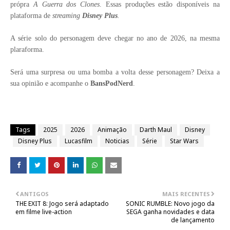
própra
A Guerra dos Clones
. Essas produções estão disponíveis na
plataforma de
streaming
Disney Plus
.
A série solo do personagem deve chegar no ano de 2026, na mesma
plaraforma.
Será uma surpresa ou uma bomba a volta desse personagem? Deixa a
sua opinião e acompanhe o
BansPodNerd
.
Tags
2025
2026
Animação
Darth Maul
Disney
Disney Plus
Lucasfilm
Noticias
Série
Star Wars
ANTIGOS
MAIS RECENTES
THE EXIT 8: Jogo será adaptado
SONIC RUMBLE: Novo jogo da
em filme live-action
SEGA ganha novidades e data
de lançamento