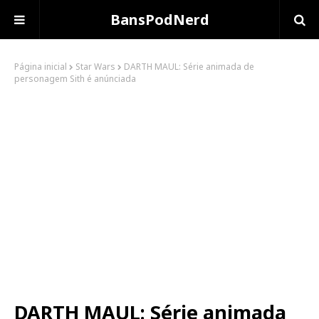
BansPodNerd
Página inicial
Star Wars
DARTH MAUL: Série animada de
personagem Sith é anúnciada
DARTH MAUL: Série animada