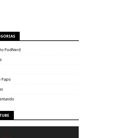
EGORIAS
Do PodNerd
s
 Papo
as
entando
TUBE