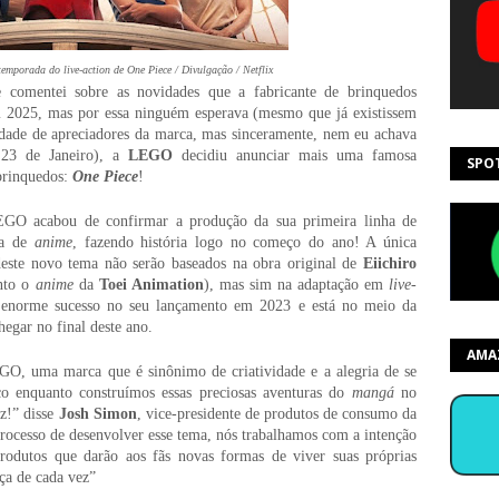
temporada do live-action de One Piece / Divulgação / Netflix
omentei sobre as novidades que a fabricante de brinquedos
m 2025, mas por essa ninguém esperava (mesmo que já existissem
dade de apreciadores da marca, mas sinceramente, nem eu achava
 23 de Janeiro), a
LEGO
decidiu anunciar mais uma famosa
SPO
 brinquedos:
One Piece
!
EGO acabou de confirmar a produção da sua primeira linha de
ia de
anime
, fazendo história logo no começo do ano! A única
este novo tema não serão baseados na obra original de
Eiichiro
nto o
anime
da
Toei Animation
), mas sim na adaptação em
live-
 enorme sucesso no seu lançamento em 2023 e está no meio da
egar no final deste ano.
AMA
, uma marca que é sinônimo de criatividade e a alegria de se
co enquanto construímos essas preciosas aventuras do
mangá
no
z!” disse
Josh Simon
, vice-presidente de produtos de consumo da
processo de desenvolver esse tema, nós trabalhamos com a intenção
produtos que darão aos fãs novas formas de viver suas próprias
ça de cada vez”