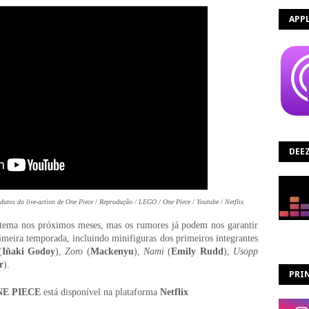
APP
DEE
tos do live-action de One Piece / Reprodução / LEGO / One Piece / Youtube / Netflix
tema nos próximos meses, mas os rumores já podem nos garantir
meira temporada, incluindo minifiguras dos primeiros integrantes
(
Iñaki Godoy
),
Zoro
(
Mackenyu
),
Nami
(
Emily Rudd
),
Usopp
r
).
PRIN
E PIECE
está disponível na plataforma
Netflix