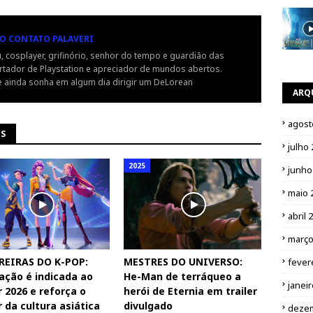
O CONTATO PALAVERI
, cosplayer, grifinório, senhor do tempo e guardião das
tador de Playstation e apreciador de mundos abertos.
 ainda sonha em algum dia dirigir um DeLorean
ARQ
agost
NS
julho
2025
junho
maio 
abril 
março
REIRAS DO K-POP:
MESTRES DO UNIVERSO:
fever
ção é indicada ao
He-Man de terráqueo a
janei
 2026 e reforça o
herói de Eternia em trailer
 da cultura asiática
divulgado
deze