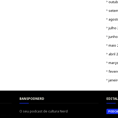
outub
setem
agost
julho
junho
maio 
abril 
março
fever
janei
BANSPODNERD
EDITAL
O seu podcast de cultura Nerd
PODCA