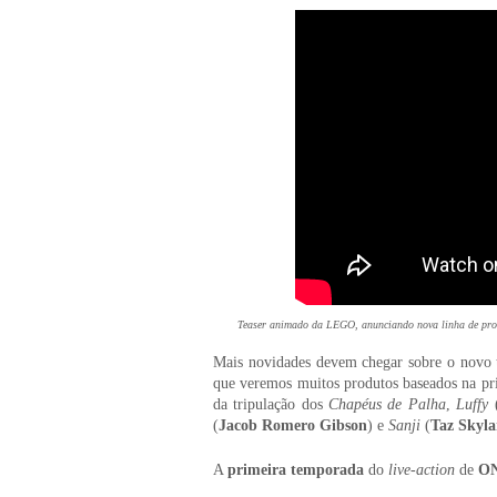
Teaser animado da LEGO, anunciando nova linha de produ
Mais novidades devem chegar sobre o novo 
que veremos muitos produtos baseados na pri
da tripulação dos
Chapéus de Palha
,
Luffy
(
Jacob Romero Gibson
) e
Sanji
(
Taz Skyla
A
primeira temporada
do
live-action
de
ON