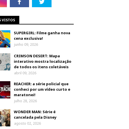
S VISTOS
SUPERGIRL: Filme ganha nova
cena exclusiva!
junho 09, 2026
CRIMSON DESERT: Mapa
interativo mostra localização
de todos os itens coletáveis
abril 09, 2026
REACHER: a série policial que
conheci por um vídeo curto e
maratonei!
julho 28, 2026
WONDER MAN: Série é
cancelada pela Disney
agosto 02, 2026