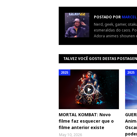
POSTADO POR
MARCEL
Nerd, geek, gamer, otaku
esmeraldas do caos. Por
Adora animes shounen e
TALVEZ VOCÊ GOSTE DESTAS POSTAGE
2025
2025
MORTAL KOMBAT: Novo
GUER
filme faz esquecer que o
Anima
filme anterior existe
Oscar
poder
May 10, 2026