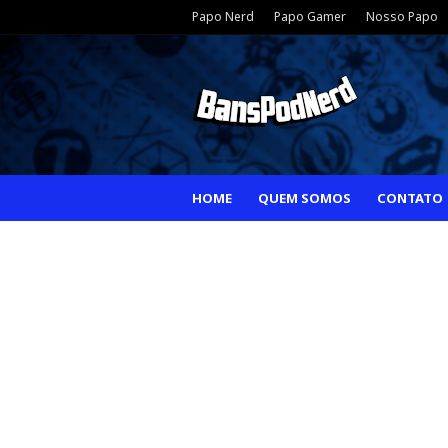
Papo Nerd
Papo Gamer
Nosso Papo
HOME
QUEM SOMOS
CONTATO