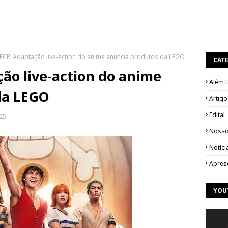
ECE: Adaptação live-action do anime anuncia produtos da LEGO
CAT
ão live-action do anime
Além 
da LEGO
Artigo
Edital
025
Nosso
Notíci
Apres
YOU