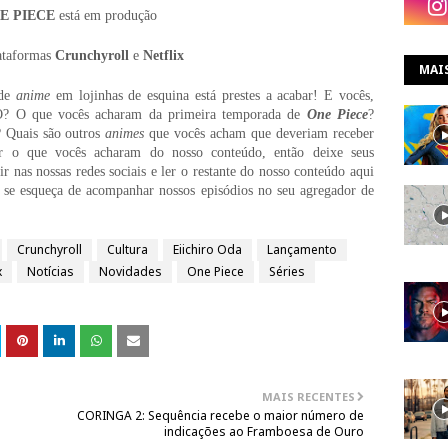
E PIECE
está em produção
lataformas
Crunchyroll
e
Netflix
MAI
 de
anime
em lojinhas de esquina está prestes a acabar! E vocês,
O? O que vocês acharam da primeira temporada de
One Piece
?
? Quais são outros
animes
que vocês acham que deveriam receber
 o que vocês acharam do nosso conteúdo, então deixe seus
r nas nossas redes sociais e ler o restante do nosso conteúdo aqui
 se esqueça de acompanhar nossos episódios no seu agregador de
Crunchyroll
Cultura
Eiichiro Oda
Lançamento
x
Notícias
Novidades
One Piece
Séries
MAIS RECENTES
CORINGA 2: Sequência recebe o maior número de
indicações ao Framboesa de Ouro