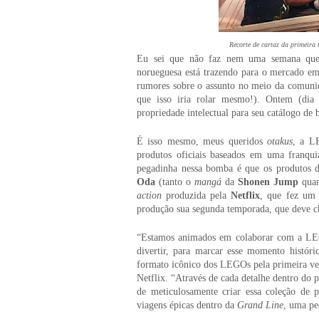
Recorte de cartaz da primeira 
Eu sei que não faz nem uma semana que c
norueguesa está trazendo para o mercado e
rumores sobre o assunto no meio da comuni
que isso iria rolar mesmo!). Ontem (dia
propriedade intelectual para seu catálogo de
É isso mesmo, meus queridos
otakus
, a L
produtos oficiais baseados em uma franqu
pegadinha nessa bomba é que os produtos d
Oda
(tanto o
mangá
da
Shonen Jump
qua
action
produzida pela
Netflix
, que fez um
produção sua segunda temporada, que deve ch
“Estamos animados em colaborar com a LEGO
divertir, para marcar esse momento históri
formato icônico dos LEGOs pela primeira ve
Netflix. “Através de cada detalhe dentro do 
de meticulosamente criar essa coleção de 
viagens épicas dentro da
Grand Line
, uma pe