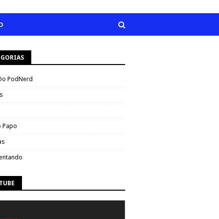
O
EGORIAS
Do PodNerd
s
 Papo
as
entando
TUBE