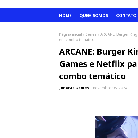
HOME
QUEM SOMOS
CONTATO
Página inicial
Séries
ARCANE: Burger King 
em combo temático
ARCANE: Burger Kin
Games e Netflix pa
combo temático
Jonaras Games
novembro 08, 2024