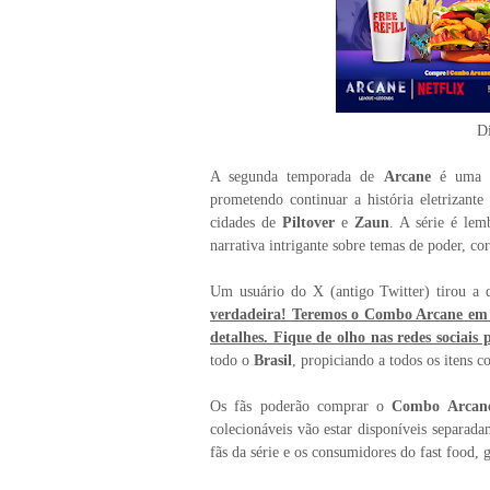
Di
A segunda temporada de
Arcane
é uma s
prometendo continuar a história eletrizant
cidades de
Piltover
e
Zaun
. A série é le
narrativa intrigante sobre temas de poder, co
Um usuário do X (antigo Twitter) tirou a
verdadeira! Teremos o Combo Arcane em 
detalhes. Fique de olho nas redes sociais
todo o
Brasil
, propiciando a todos os itens c
Os fãs poderão comprar o
Combo Arcan
colecionáveis vão estar disponíveis separad
fãs da série e os consumidores do fast food,