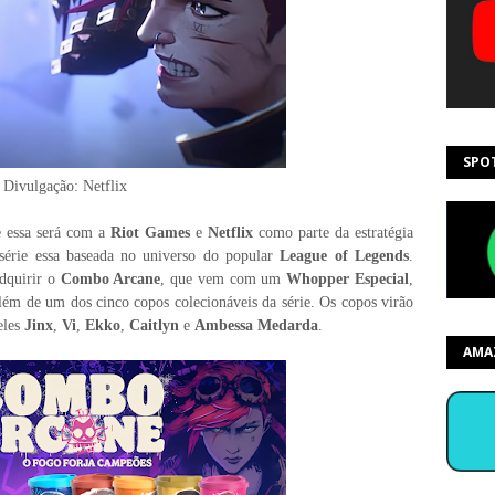
SPO
Divulgação: Netflix
e essa será com a
Riot Games
e
Netflix
como parte da estratégia
 série essa baseada no universo do popular
League of Legends
.
dquirir o
Combo Arcane
, que vem com um
Whopper Especial
,
além de um dos cinco copos colecionáveis da série. Os copos virão
eles
Jinx
,
Vi
,
Ekko
,
Caitlyn
e
Ambessa Medarda
.
AMA