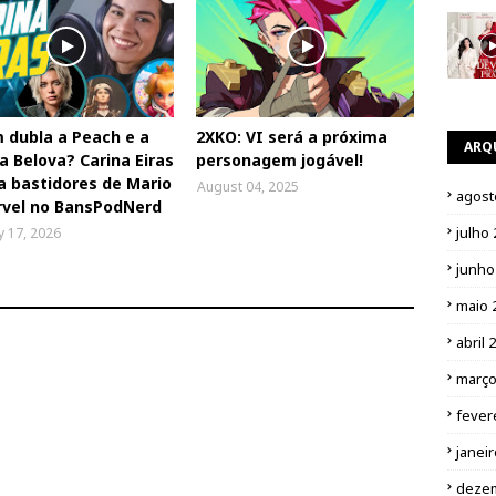
 dubla a Peach e a
2XKO: VI será a próxima
ARQ
a Belova? Carina Eiras
personagem jogável!
a bastidores de Mario
August 04, 2025
agost
rvel no BansPodNerd
julho
y 17, 2026
junho
maio 
abril 
março
fever
janei
deze