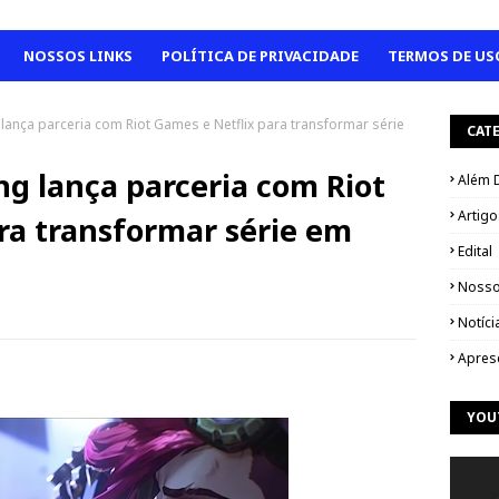
NOSSOS LINKS
POLÍTICA DE PRIVACIDADE
TERMOS DE US
lança parceria com Riot Games e Netflix para transformar série
CAT
g lança parceria com Riot
Além 
Artigo
ra transformar série em
Edital
Nosso
Notíci
Apres
YOU