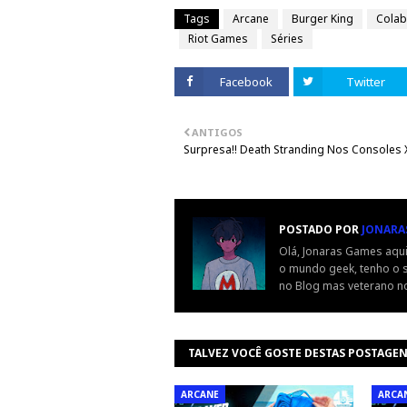
Tags
Arcane
Burger King
Cola
Riot Games
Séries
Facebook
Twitter
ANTIGOS
Surpresa!! Death Stranding Nos Consoles 
POSTADO POR
JONARA
Olá, Jonaras Games aqui
o mundo geek, tenho o s
no Blog mas veterano n
TALVEZ VOCÊ GOSTE DESTAS POSTAGE
ARCANE
ARCA