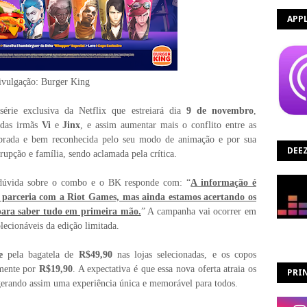
APP
vulgação: Burger King
érie exclusiva da Netflix que estreiará dia
9 de novembro
,
e das irmãs
Vi
e
Jinx
, e assim aumentar mais o conflito entre as
mbrada e bem reconhecida pelo seu modo de animação e por sua
DEE
rrupção e família, sendo aclamada pela crítica.
 dúvida sobre o combo e o BK responde com: “
A informação é
parceria com a Riot Games, mas ainda estamos acertando os
 para saber tudo em primeira mão.
” A campanha vai ocorrer em
olecionáveis da edição limitada.
e
pela bagatela de
R$49,90
nas lojas selecionadas, e os copos
amente por
R$19,90
. A expectativa é que essa nova oferta atraia os
PRIN
 gerando assim uma experiência única e memorável para todos.