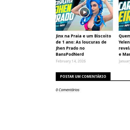
Jinx na Praia e um Biscoito
Quem
de 1 ano: As loucuras de
Yelen
Jhen Prado no
revel
BansPodNerd
e Ma
February 14, 2026
Januar
POSTAR UM COMENTÁRIO
0 Comentários