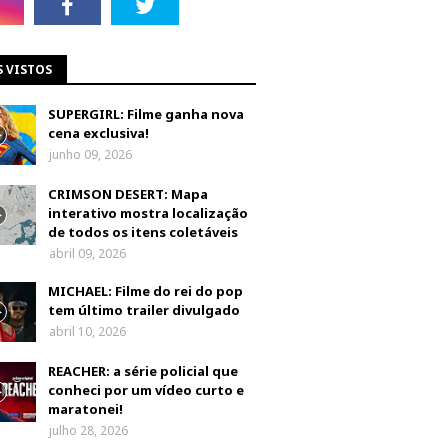
S VISTOS
SUPERGIRL: Filme ganha nova
cena exclusiva!
junho 09, 2026
CRIMSON DESERT: Mapa
interativo mostra localização
de todos os itens coletáveis
abril 09, 2026
MICHAEL: Filme do rei do pop
tem último trailer divulgado
abril 10, 2026
REACHER: a série policial que
conheci por um vídeo curto e
maratonei!
julho 28, 2026