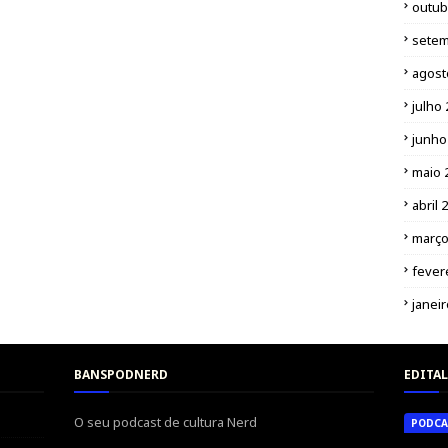
outub
setem
agost
julho
junho
maio 
abril 
março
fever
janei
BANSPODNERD
EDITAL
O seu podcast de cultura Nerd
PODCA