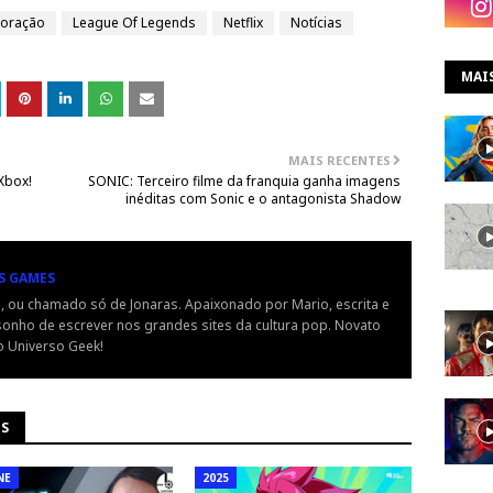
boração
League Of Legends
Netflix
Notícias
MAI
MAIS RECENTES
Xbox!
SONIC: Terceiro filme da franquia ganha imagens
inéditas com Sonic e o antagonista Shadow
S GAMES
, ou chamado só de Jonaras. Apaixonado por Mario, escrita e
onho de escrever nos grandes sites da cultura pop. Novato
o Universo Geek!
NS
NE
2025