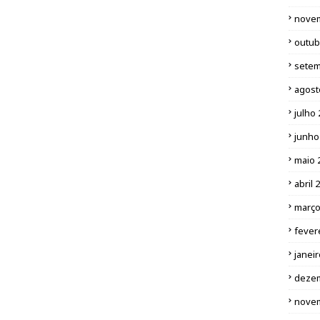
nove
outub
setem
agost
julho
junho
maio 
abril 
março
fever
janei
deze
nove