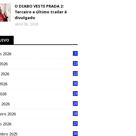
O DIABO VESTE PRADA 2:
Terceiro e último trailer é
divulgado
abril 08, 2026
UIVO
o 2026
3
 2026
23
 2026
22
2026
30
2026
24
 2026
26
eiro 2026
28
ro 2026
27
mbro 2025
30