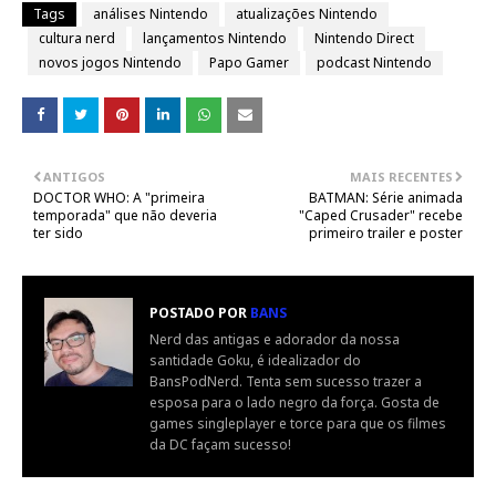
Tags
análises Nintendo
atualizações Nintendo
cultura nerd
lançamentos Nintendo
Nintendo Direct
novos jogos Nintendo
Papo Gamer
podcast Nintendo
ANTIGOS
MAIS RECENTES
DOCTOR WHO: A "primeira
BATMAN: Série animada
temporada" que não deveria
"Caped Crusader" recebe
ter sido
primeiro trailer e poster
POSTADO POR
BANS
Nerd das antigas e adorador da nossa
santidade Goku, é idealizador do
BansPodNerd. Tenta sem sucesso trazer a
esposa para o lado negro da força. Gosta de
games singleplayer e torce para que os filmes
da DC façam sucesso!