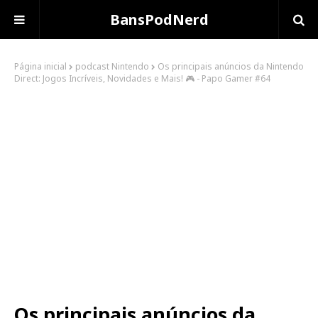
BansPodNerd
Página inicial
podcast Nintendo
Os principais anúncios da Nintendo
Direct: Jogos Incríveis, Novidades e Mais! 🎮 - Papo Gamer #64
Os principais anúncios da