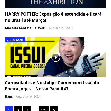
HARRY POTTER: Exposição é estendida e ficará
no Brasil até Março!
Marcelo Contato Palaveri
outubro 21, 2024
VIDEO GAME
Curiosidades e Nostalgia Gamer com Issui do
Poeira Jogos | Nosso Papo #47
Bans
outubro 19, 2024
...
1
2
3
174