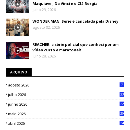
Maquiavel, Da Vinci e o Clã Borgia
julho 29, 2026
WONDER MAN: Série é cancelada pela Disney
agosto 02, 2026
REACHER: a série policial que conheci por um
vídeo curto e maratonei!
julho 28, 2026
ARQUIVO
agosto 2026
7
julho 2026
23
junho 2026
22
maio 2026
30
abril 2026
24