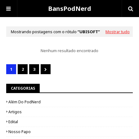
BansPodNerd
Mostrando postagens com o rótulo
UBISOFT
Mostrar tudo
Nenhum resultado encontrado
1
2
3
CATEGORIAS
Além Do PodNerd
Artigos
Edital
Nosso Papo