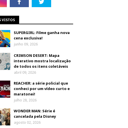
S VISTOS
SUPERGIRL: Filme ganha nova
cena exclusiva!
junho 09, 2026
CRIMSON DESERT: Mapa
interativo mostra localização
de todos os itens coletáveis
abril 09, 2026
REACHER: a série policial que
conheci por um vídeo curto e
maratonei!
julho 28, 2026
WONDER MAN: Série é
cancelada pela Disney
agosto 02, 2026