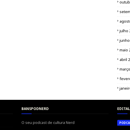
outub
setem
agost
julho
junho
maio 
abril 
março
fever
janei
BANSPODNERD
EDITAL
O seu podcast de cultura Nerd
PODCA