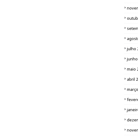
nove
outub
setem
agost
julho
junho
maio 
abril 
março
fever
janei
deze
nove