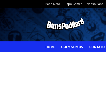
Papo Nerd
Papo Gamer
Nosso Papo
HOME
QUEM SOMOS
CONTATO