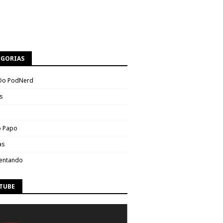
EGORIAS
Do PodNerd
s
 Papo
as
entando
TUBE