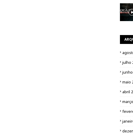
ARQ
agost
julho
junho
maio 
abril 
março
fever
janei
deze