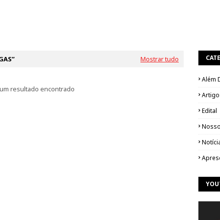
CAT
GAS
Mostrar tudo
Além 
um resultado encontrado
Artigo
Edital
Nosso
Notíci
Apres
YOU