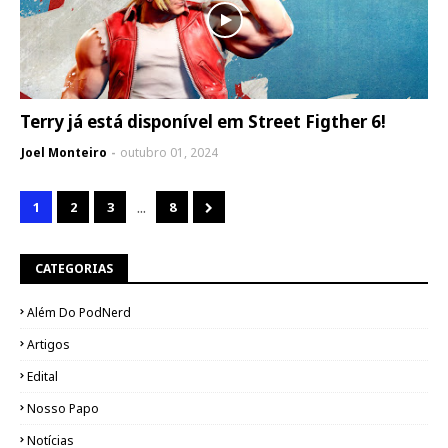
Terry já está disponível em Street Figther 6!
Joel Monteiro
outubro 01, 2024
...
1
2
3
8
CATEGORIAS
Além Do PodNerd
Artigos
Edital
Nosso Papo
Notícias