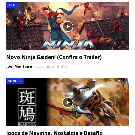
TGA
Novo Ninja Gaiden! (Confira o Trailer)
Joel Monteiro
dezembro 13, 2024
SHMUPS
Jogos de Navinha, Nostalgia e Desafio