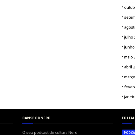
outub
setem
agost
julho
junho
maio 
abril 
março
fever
janei
BANSPODNERD
EDITAL
O seu podcast de cultura Nerd
PODCA