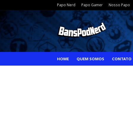
Papo Nerd
Papo Gamer
Nosso Papo
HOME
QUEM SOMOS
CONTATO