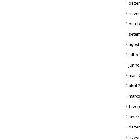
deze
nove
outub
setem
agost
julho
junho
maio 
abril 
março
fever
janei
deze
nove