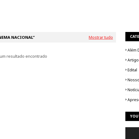
CAT
NEMA NACIONAL
Mostrar tudo
Além 
um resultado encontrado
Artigo
Edital
Nosso
Notíci
Apres
YOU