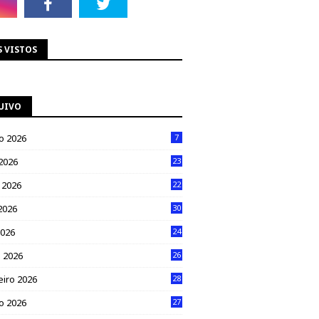
S VISTOS
UIVO
o 2026
7
 2026
23
 2026
22
2026
30
2026
24
 2026
26
eiro 2026
28
ro 2026
27