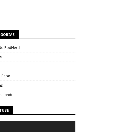
EGORIAS
Do PodNerd
s
 Papo
as
entando
TUBE