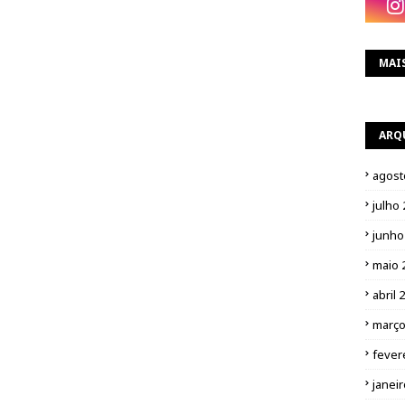
MAI
ARQ
agost
julho
junho
maio 
abril 
março
fever
janei